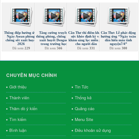
Thông điệp hưởng ứng
Tăng cường truyền
Cần Thơ thí điểm khám
Cần Thơ: Lễ phát động
Ngày Asean phòng,
thông phòng, chống sốt
sức khỏe định kỳ và
hưởng ứng “Ngày toàn
chống sốt xuất huyết
xuất huyết Dengue
khám sàng lọc miễn phí
dân hiến máu tình
2026
trong trường học
cho người dân
nguyện7/4”
Đã xem
229
Đã xem
566
Đã xem
331
Đã xem
300
CHUYÊN MỤC CHÍNH
Giới thiệu
Tin Tức
Thành viên
Thống kê
Thăm dò ý kiến
Quảng cáo
Tìm kiếm
Menu Site
Bình luận
Điều khoản sử dụng