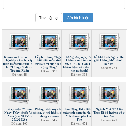
Khám và tầm soát các
Lễ phát động “Ngày
Hưởng ứng ngày Sức
Lễ Mít Tinh Ngày Thế
bệnh lý về mắt, cấp
hội hiến máu tình
khỏe toàn dân năm
giới không khói thuốc
kính miễn phí, tặng quà
nguyện vì cuộc sống
2026 - CDC Cần Thơ
lá 31/5
cho 200 người dân xã
cộng đồng”
khám bệnh và tiêm vắc
Đã xem
251
Trường Xuân
xin miễn phí
Đã xem
310
Đã xem
48
Đã xem
338
Lễ kỷ niệm 71 năm
Phòng bệnh tay chân
Phát động Tuần lễ hiến
Ngành Y tế TP Cần
Ngày Thầy thuốc Việt
miệng, vì trẻ khỏe, cộng
máu tình nguyện Ngành
Thơ: Đi bộ hướng về y
Nam (27/2/1955 -
đồng an toàn
Y tế thành phố Cần
tế cơ sở
27/2/2026)
Thơ
Đã xem
502
Đã xem
477
Đã xem
403
Đã xem
451