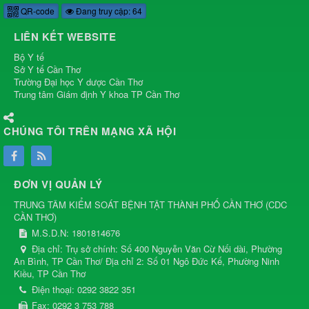
QR-code
Đang truy cập: 64
LIÊN KẾT WEBSITE
Bộ Y tế
Sở Y tế Cần Thơ
Trường Đại học Y dược Cần Thơ
Trung tâm Giám định Y khoa TP Cần Thơ
CHÚNG TÔI TRÊN MẠNG XÃ HỘI
ĐƠN VỊ QUẢN LÝ
TRUNG TÂM KIỂM SOÁT BỆNH TẬT THÀNH PHỐ CẦN THƠ
(
CDC
CẦN THƠ
)
M.S.D.N: 1801814676
Địa chỉ:
Trụ sở chính: Số 400 Nguyễn Văn Cừ Nối dài, Phường
An Bình, TP Cần Thơ/ Địa chỉ 2: Số 01 Ngô Đức Kế, Phường Ninh
Kiều, TP Cần Thơ
Điện thoại:
0292 3822 351
Fax:
0292 3 753 788