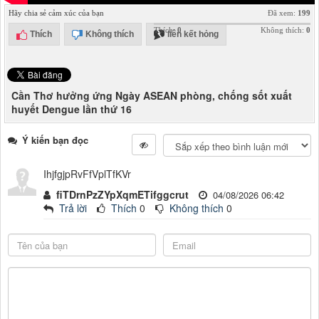
Hãy chia sẻ cảm xúc của bạn
Đã xem:
199
Thích:
0
Không thích:
0
Thích
Không thích
liên kết hỏng
Cần Thơ hưởng ứng Ngày ASEAN phòng, chống sốt xuất
huyết Dengue lần thứ 16
Ý kiến bạn đọc
IhjfgjpRvFfVplTfKVr
fiTDrnPzZYpXqmETifggcrut
04/08/2026 06:42
Trả lời
Thích
0
Không thích
0