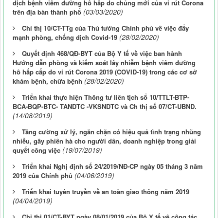
dịch bệnh viêm đường hô hấp do chủng mới của vi rút Corona
(03/03/2020)
trên địa bàn thành phố
Chỉ thị 10/CT-TTg của Thủ tướng Chính phủ về việc đẩy
(28/02/2020)
mạnh phòng, chống dịch Covid-19
Quyết định 468/QĐ-BYT của Bộ Y tế về việc ban hành
Hướng dẫn phòng và kiểm soát lây nhiễm bệnh viêm đường
hô hấp cấp do vi rút Corona 2019 (COVID-19) trong các cơ sở
(28/02/2020)
khám bệnh, chữa bệnh
Triển khai thực hiện Thông tư liên tịch sổ 10/TTLT-BTP-
BCA-BQP-BTC- TANDTC -VKSNDTC và Ch thị số 07/CT-UBND.
(14/08/2019)
Tăng cường xử lý, ngăn chặn có hiệu quả tình trạng nhũng
nhiễu, gây phiền hà cho người dân, doanh nghiệp trong giải
(19/07/2019)
quyết công việc
Triển khai Nghị định số 24/2019/NĐ-CP ngày 05 tháng 3 năm
(04/06/2019)
2019 của Chính phủ
Triển khai tuyên truyền về an toàn giao thông năm 2019
(04/04/2019)
Chỉ thị 01/CT-BYT ngày 08/01/2019 của Bộ Y tế vê công tác