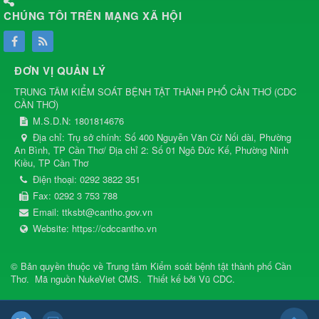
CHÚNG TÔI TRÊN MẠNG XÃ HỘI
ĐƠN VỊ QUẢN LÝ
TRUNG TÂM KIỂM SOÁT BỆNH TẬT THÀNH PHỐ CẦN THƠ
(
CDC
CẦN THƠ
)
M.S.D.N: 1801814676
Địa chỉ:
Trụ sở chính: Số 400 Nguyễn Văn Cừ Nối dài, Phường
An Bình, TP Cần Thơ/ Địa chỉ 2: Số 01 Ngô Đức Kế, Phường Ninh
Kiều, TP Cần Thơ
Điện thoại:
0292 3822 351
Fax:
0292 3 753 788
Email:
ttksbt@cantho.gov.vn
Website:
https://cdccantho.vn
© Bản quyền thuộc về
Trung tâm Kiểm soát bệnh tật thành phố Cần
Thơ
.
Mã nguồn
NukeViet CMS
.
Thiết kế bởi
Vũ CDC
.