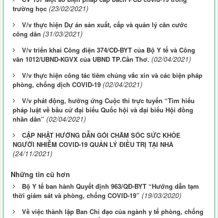
(23/02/2021)
trường học
V/v thực hiện Dự án sản xuất, cấp và quản lý căn cước
(31/03/2021)
công dân
V/v triển khai Công điện 374/CĐ-BYT của Bộ Y tế và Công
(02/04/2021)
văn 1012/UBND-KGVX của UBND TP.Cần Thơ.
V/v thực hiện công tác tiêm chủng vắc xin và các biện pháp
(02/04/2021)
phòng, chống dịch COVID-19
V/v phát động, hưởng ứng Cuộc thi trực tuyến “Tìm hiểu
pháp luật về bầu cử đại biểu Quốc hội và đại biểu Hội đồng
(02/04/2021)
nhân dân”
CẬP NHẬT HƯỚNG DẪN GÓI CHĂM SÓC SỨC KHỎE
NGƯỜI NHIỄM COVID-19 QUẢN LÝ ĐIỀU TRỊ TẠI NHÀ
(24/11/2021)
Những tin cũ hơn
Bộ Y tế ban hành Quyết định 963/QĐ-BYT “Hướng dẫn tạm
(19/03/2020)
thời giám sát và phòng, chống COVID-19”
Về việc thành lập Ban Chỉ đạo của ngành y tế phòng, chống