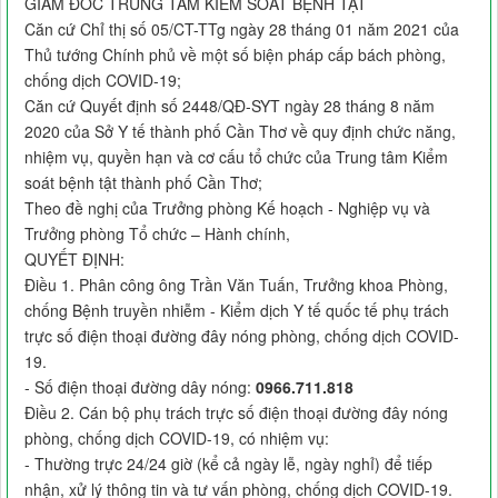
GIÁM ĐỐC TRUNG TÂM KIỂM SOÁT BỆNH TẬT
Căn cứ Chỉ thị số 05/CT-TTg ngày 28 tháng 01 năm 2021 của
Thủ tướng Chính phủ về một số biện pháp cấp bách phòng,
chống dịch COVID-19;
Căn cứ Quyết định số 2448/QĐ-SYT ngày 28 tháng 8 năm
2020 của Sở Y tế thành phố Cần Thơ về quy định chức năng,
nhiệm vụ, quyền hạn và cơ cấu tổ chức của Trung tâm Kiểm
soát bệnh tật thành phố Cần Thơ;
Theo đề nghị của Trưởng phòng Kế hoạch - Nghiệp vụ và
Trưởng phòng Tổ chức – Hành chính,
QUYẾT ĐỊNH:
Điều 1. Phân công ông Trần Văn Tuấn, Trưởng khoa Phòng,
chống Bệnh truyền nhiễm - Kiểm dịch Y tế quốc tế phụ trách
trực số điện thoại đường đây nóng phòng, chống dịch COVID-
19.
- Số điện thoại đường dây nóng:
0966.711.818
Điều 2. Cán bộ phụ trách trực số điện thoại đường đây nóng
phòng, chống dịch COVID-19, có nhiệm vụ:
- Thường trực 24/24 giờ (kể cả ngày lễ, ngày nghỉ) để tiếp
nhận, xử lý thông tin và tư vấn phòng, chống dịch COVID-19.