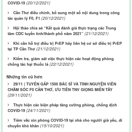
(20/12/2021)
COVID-19
Cần Thơ điều chỉnh, bổ sung một số nội dung trong công
(20/12/2021)
tác quản lý F0, F1
Hội thảo chia sẻ “Kết quả đánh giá thực trạng các Trung
(21/12/2021)
tâm CDC tuyến tỉnh/thành phố năm 2021”
Khi cần hỗ trợ điều trị PrEP hãy liên hệ cơ sở điều trị PrEP
(21/12/2021)
tại TP Cần Thơ
Kiểm tra, giám sát việc thực hiện các hoạt động phòng
(22/12/2021)
chống tác hại thuốc lá
Những tin cũ hơn
29/11 | TUYỂN GẤP 1500 BÁC SĨ VÀ TÌNH NGUYỆN VIÊN
CHĂM SÓC F0 CẦN THƠ, ƯU TIÊN TNV GIỌNG MIỀN TÂY
(29/11/2021)
Thực hiện các biện pháp tăng cường phòng, chống dịch
(24/11/2021)
COVID-19
Tiêm vắc xin phòng COVID-19 tại nhà cho người già yếu, di
(15/10/2021)
chuyển khó khăn