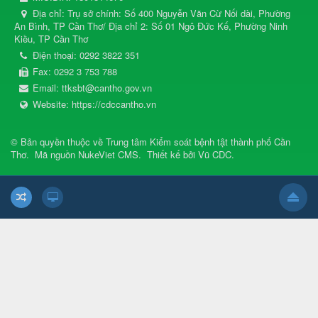
Địa chỉ:
Trụ sở chính: Số 400 Nguyễn Văn Cừ Nối dài, Phường
An Bình, TP Cần Thơ/ Địa chỉ 2: Số 01 Ngô Đức Kế, Phường Ninh
Kiều, TP Cần Thơ
Điện thoại:
0292 3822 351
Fax:
0292 3 753 788
Email:
ttksbt@cantho.gov.vn
Website:
https://cdccantho.vn
© Bản quyền thuộc về
Trung tâm Kiểm soát bệnh tật thành phố Cần
Thơ
.
Mã nguồn
NukeViet CMS
.
Thiết kế bởi
Vũ CDC
.