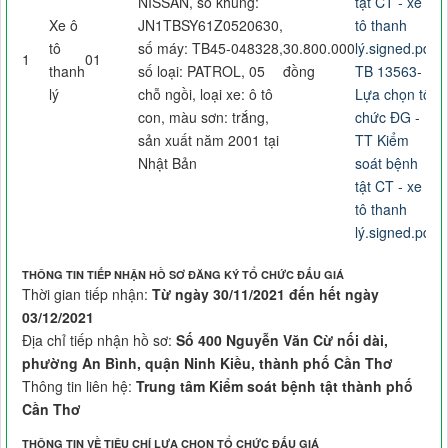
NISSAN, số khung:
tật CT - xe ô
Xe ô
JN1TBSY61Z0520630,
tô thanh
tô
số máy: TB45-048328,
30.800.000
lý.signed.pdf
1
01
thanh
số loại: PATROL, 05
đồng
TB 13563-
lý
chỗ ngồi, loại xe: ô tô
Lựa chọn tổ
con, màu sơn: trắng,
chức ĐG -
sản xuất năm 2001 tại
TT Kiểm
Nhật Bản
soát bệnh
tật CT - xe ô
tô thanh
lý.signed.pdf
THÔNG TIN TIẾP NHẬN HỒ SƠ ĐĂNG KÝ TỔ CHỨC ĐẤU GIÁ
Thời gian tiếp nhận:
Từ ngày 30/11/2021 đến hết ngày
03/12/2021
Địa chỉ tiếp nhận hồ sơ:
Số 400 Nguyễn Văn Cừ nối dài,
phường An Bình, quận Ninh Kiều, thành phố Cần Thơ
Thông tin liên hệ:
Trung tâm Kiểm soát bệnh tật thành phố
Cần Thơ
THÔNG TIN VỀ TIÊU CHÍ LỰA CHỌN TỔ CHỨC ĐẤU GIÁ