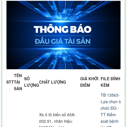
TÊN
SỐ
GIÁ KHỞI
FILE ĐÍNH
STT
TÀI
CHẤT LƯỢNG
LƯỢNG
ĐIỂM
KÈM
SẢN
TB 13563-
Lựa chọn tổ
chức ĐG -
Xe ô tô biển số 65A-
TT Kiểm
002.91, nhãn hiệu:
soát bệnh