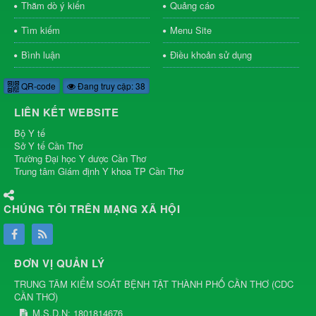
Thăm dò ý kiến
Quảng cáo
Tìm kiếm
Menu Site
Bình luận
Điều khoản sử dụng
QR-code
Đang truy cập: 38
LIÊN KẾT WEBSITE
Bộ Y tế
Sở Y tế Cần Thơ
Trường Đại học Y dược Cần Thơ
Trung tâm Giám định Y khoa TP Cần Thơ
CHÚNG TÔI TRÊN MẠNG XÃ HỘI
ĐƠN VỊ QUẢN LÝ
TRUNG TÂM KIỂM SOÁT BỆNH TẬT THÀNH PHỐ CẦN THƠ
(
CDC
CẦN THƠ
)
M.S.D.N: 1801814676