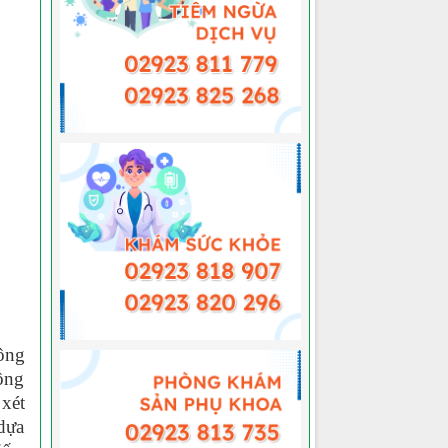
ông
ông
 xét
 dựa