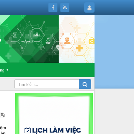
ông
▼
iệm
bàn.