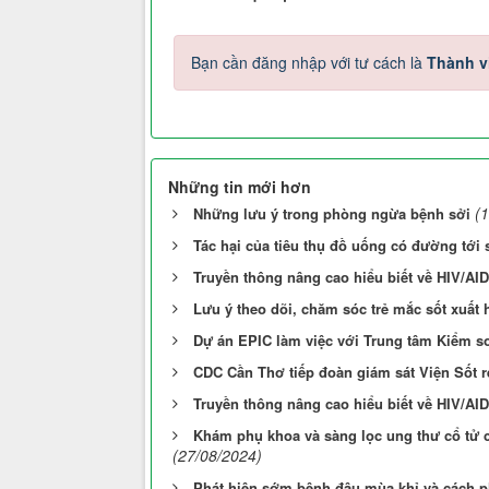
Bạn cần đăng nhập với tư cách là
Thành v
Những tin mới hơn
(
Những lưu ý trong phòng ngừa bệnh sởi
Tác hại của tiêu thụ đồ uống có đường tới
Truyền thông nâng cao hiểu biết về HIV/AI
Lưu ý theo dõi, chăm sóc trẻ mắc sốt xuất 
Dự án EPIC làm việc với Trung tâm Kiểm s
CDC Cần Thơ tiếp đoàn giám sát Viện Sốt ré
Truyền thông nâng cao hiểu biết về HIV/A
Khám phụ khoa và sàng lọc ung thư cổ tử
(27/08/2024)
Phát hiện sớm bệnh đậu mùa khỉ và cách p