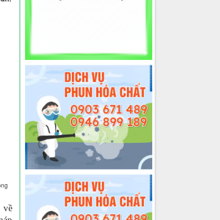
ồng
 về
háp