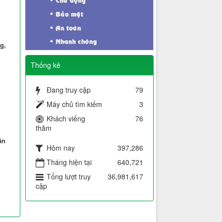
g,
Thống kê
Đang truy cập
79
Máy chủ tìm kiếm
3
Khách viếng
76
thăm
ần
Hôm nay
397,286
Tháng hiện tại
640,721
Tổng lượt truy
36,981,617
cập