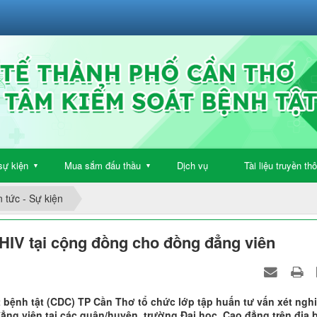
sự kiện
Mua sắm đấu thầu
Dịch vụ
Tài liệu truyền th
▼
▼
n tức - Sự kiện
HIV tại cộng đồng cho đồng đẳng viên
t bệnh tật (CDC) TP Cần Thơ tổ chức lớp tập huấn tư vấn xét ngh
ng viên tại các quận/huyện, trường Đại học, Cao đẳng trên địa 