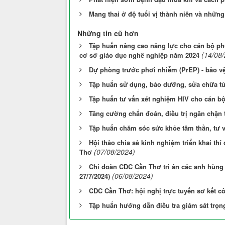
Mang thai ở độ tuổi vị thành niên và nhữn
Những tin cũ hơn
Tập huấn nâng cao năng lực cho cán bộ phụ 
(14/08
cơ sở giáo dục nghề nghiệp năm 2024
Dự phòng trước phơi nhiễm (PrEP) - bảo v
Tập huấn sử dụng, bảo dưỡng, sửa chữa tủ
Tập huấn tư vấn xét nghiệm HIV cho cán bộ
Tăng cường chẩn đoán, điều trị ngăn chặn t
Tập huấn chăm sóc sức khỏe tâm thần, tư 
Hội thảo chia sẻ kinh nghiệm triển khai t
(07/08/2024)
Thơ
Chi đoàn CDC Cần Thơ tri ân các anh hùng l
(06/08/2024)
27/7/2024)
CDC Cần Thơ: hội nghị trực tuyến sơ kết c
Tập huấn hướng dẫn điều tra giám sát trọn