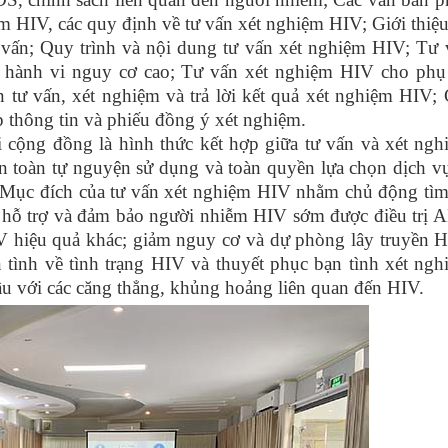
ệm HIV, các quy định về tư vấn xét nghiệm HIV; Giới thiệ
 vấn; Quy trình và nội dung tư vấn xét nghiệm HIV; Tư 
 hành vi nguy cơ cao; Tư vấn xét nghiệm HIV cho phụ
 tư vấn, xét nghiệm và trả lời kết quả xét nghiệm HIV;
p thông tin và phiếu đồng ý xét nghiệm.
i cộng đồng là hình thức kết hợp giữa tư vấn và xét ngh
n toàn tự nguyện sử dụng và toàn quyền lựa chọn dịch vụ
ế. Mục đích của tư vấn xét nghiệm HIV nhằm chủ động tìm
; hỗ trợ và đảm bảo người nhiễm HIV sớm được điều trị 
V hiệu quả khác; giảm nguy cơ và dự phòng lây truyền H
 tình về tình trạng HIV và thuyết phục bạn tình xét ngh
ầu với các căng thẳng, khủng hoảng liên quan đến HIV.