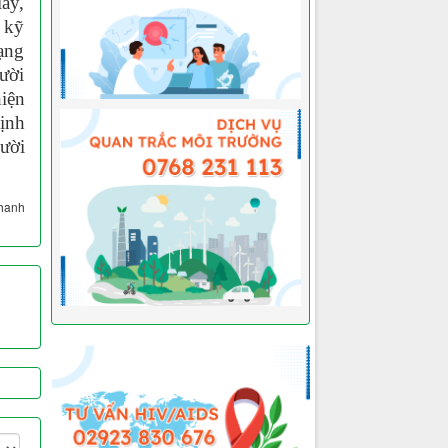
iấy,
 kỹ
ạng
ười
hiện
ịnh
ười
Thanh