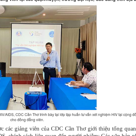
/AIDS, CDC Cần Thơ trình bày tại lớp tập huấn tư vấn xét nghiệm HIV tại cộng đ
cho đồng đẳng viên.
ược các giảng viên của CDC Cần Thơ giới thiệu tổng quan
S, chính sách liên quan đến người nhiễm; Các văn bản p