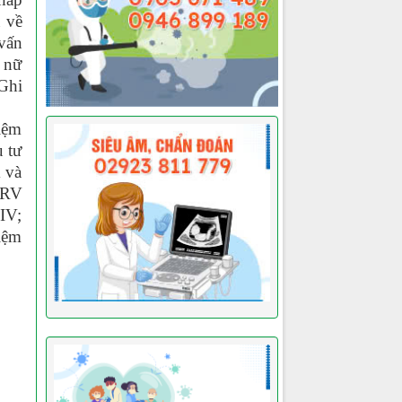
u về
vấn
 nữ
 Ghi
iệm
 tư
 và
ARV
IV;
iệm