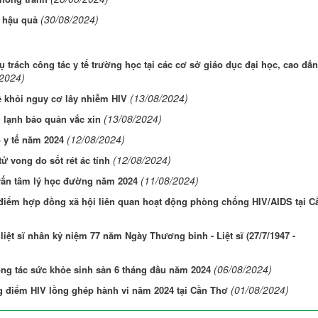
(30/08/2024)
g hậu quả
trách công tác y tế trường học tại các cơ sở giáo dục đại học, cao đẳn
/2024)
(13/08/2024)
ệ khỏi nguy cơ lây nhiễm HIV
(13/08/2024)
 lạnh bảo quản vắc xin
(12/08/2024)
 y tế năm 2024
(12/08/2024)
ử vong do sốt rét ác tính
(11/08/2024)
vấn tâm lý học đường năm 2024
hí điểm hợp đồng xã hội liên quan hoạt động phòng chống HIV/AIDS tại C
iệt sĩ nhân kỷ niệm 77 năm Ngày Thương binh - Liệt sĩ (27/7/1947 -
(06/08/2024)
ông tác sức khỏe sinh sản 6 tháng đầu năm 2024
(01/08/2024)
g điểm HIV lồng ghép hành vi năm 2024 tại Cần Thơ