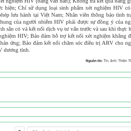
xét nghiệm HIV (bằng văn bản); Không trả kết quả bằng g
hực hiện; Chỉ sử dụng loại sinh phẩm xét nghiệm HIV có
phép lưu hành tại Việt Nam; Nhân viên thông báo tình tr
chung của người nhiễm HIV phải được sự đồng ý của ng
 sẵn có và kết nối dịch vụ tư vấn trước và sau khi thực 
 nghiệm HIV; Bảo đảm hỗ trợ kết nối xét nghiệm khẳng đ
phản ứng; Bảo đảm kết nối chăm sóc điều trị ARV cho ng
V dương tính.
Nguồn tin:
Tin, ảnh: Thiên 