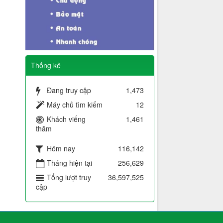
Thống kê
Đang truy cập
1,473
Máy chủ tìm kiếm
12
Khách viếng
1,461
thăm
Hôm nay
116,142
Tháng hiện tại
256,629
Tổng lượt truy
36,597,525
cập