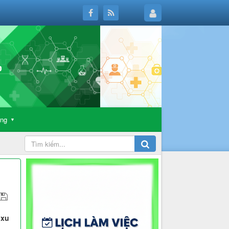
ông
▼
 xu