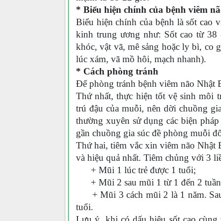
* Biểu hiện chính của bệnh viêm n
Biểu hiện chính của bệnh là sốt cao 
kinh trung ương như: Sốt cao từ 38
khóc, vật vã, mê sảng hoặc ly bì, co gi
lúc xám, vã mồ hôi, mạch nhanh).
* Cách phòng tránh
Để phòng tránh bệnh viêm não Nhật B
Thứ nhất, thực hiện tốt vệ sinh môi 
trú đậu của muỗi, nên dời chuồng gia
thường xuyên sử dụng các biện pháp x
gần chuồng gia súc đề phòng muỗi đố
Thứ hai, tiêm vắc xin viêm não Nhật 
và hiệu quả nhất. Tiêm chủng với 3 li
+ Mũi 1 lúc trẻ 
+ Mũi 2 sau mũi 1 từ 1 đến 2 tuần
+ Mũi 3 cách mũi 2 là 1 năm. Sau đ
tuổi.
Lưu ý, khi có dấu hiệu sốt cao cùng 