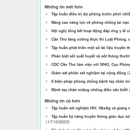
Những tin mới hơn
Tập huấn điều trị dự phòng trước phơi nh
Nâng cao năng lực về phòng chống tai nạn 
Hội nghị tổng kết hoạt động đáp ứng y tế 
Cần Thơ tăng cường thực thi Luật Phòng, c
Tập huấn phát triển một số tài liệu truyền 
Phân biệt sốt xuất huyết và sốt thông thườ
CDC Cần Thơ làm việc với WHO, Cục Phòn
(
Giám sát phiên xét nghiệm tại cộng đồng
6 biện pháp phòng chống bệnh tay chân m
Bệnh tay chân miệng những điều cần biết!
Những tin cũ hơn
Tập huấn xét nghiệm HIV, HbsAg và giang m
Tập huấn kỹ năng truyền thông giáo dục sứ
(17/10/2023)