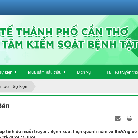
sự kiện
Mua sắm đấu thầu
Dịch vụ
Tài liệu truyền th
▼
▼
n tức - Sự kiện
Bản
ấp tính do muỗi truyền. Bệnh xuất hiện quanh năm và thường có
trẻ dưới 15 tuổi.