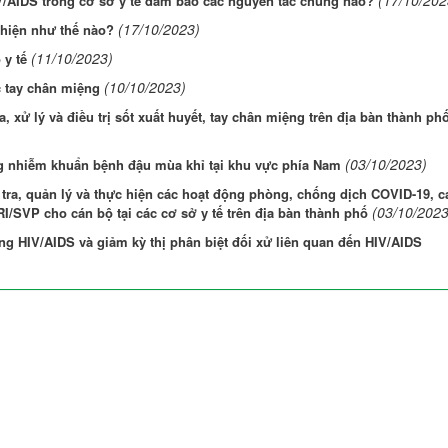
/AIDS trong cơ sở y tế đảm bảo các nguyên tắc chung nào?
(17/10/2023)
 hiện như thế nào?
(11/10/2023)
 y tế
(10/10/2023)
c tay chân miệng
a, xử lý và điều trị sốt xuất huyết, tay chân miệng trên địa bàn thành ph
(03/10/2023)
ng nhiễm khuẩn bệnh đậu mùa khỉ tại khu vực phía Nam
 tra, quản lý và thực hiện các hoạt động phòng, chống dịch COVID-19, c
(03/10/2023
SVP cho cán bộ tại các cơ sở y tế trên địa bàn thành phố
ng HIV/AIDS và giảm kỳ thị phân biệt đối xử liên quan đến HIV/AIDS