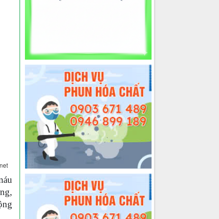
net
máu
ơng,
động