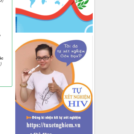
ố
ác
)