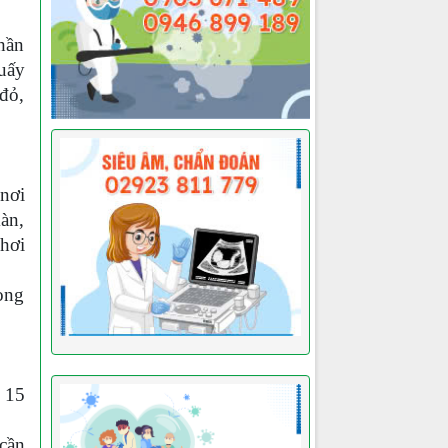
thần
uấy
 đỏ,
 nơi
màn,
chơi
rọng
 15
 cần