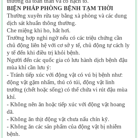
thương da toàn thân và có hạch to.
BIỆN PHÁP PHÒNG BỆNH TẠM THỜI
Thường xuyên rửa tay bằng xà phòng và các dung
dịch sát khuẩn thông thường.
Che miệng khi ho, hắt hơi.
Trường hợp nghi ngờ nếu có các triệu chứng cần
chủ động liên hệ với cơ sở y tế, chủ động tự cách ly
y tế đến khi điều trị khỏi bệnh.
Người đến các quốc gia có lưu hành dịch bệnh đậu
mùa khỉ cần lưu ý:
- Tránh tiếp xúc với động vật có vú bị bệnh như:
động vật gặm nhấm, thú có túi, động vật linh
trưởng (chết hoặc sống) có thể chứa vi rút đậu mùa
khỉ.
- Không nên ăn hoặc tiếp xúc với động vật hoang
dã.
- Không ăn thịt động vật chưa nấu chín kỹ.
- Không ăn các sản phẩm của động vật bị nhiễm
bệnh.