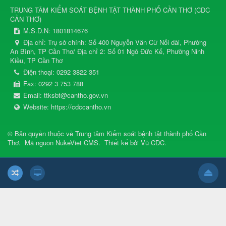
TRUNG TÂM KIỂM SOÁT BỆNH TẬT THÀNH PHỐ CẦN THƠ
(
CDC
CẦN THƠ
)
M.S.D.N: 1801814676
Địa chỉ:
Trụ sở chính: Số 400 Nguyễn Văn Cừ Nối dài, Phường
An Bình, TP Cần Thơ/ Địa chỉ 2: Số 01 Ngô Đức Kế, Phường Ninh
Kiều, TP Cần Thơ
Điện thoại:
0292 3822 351
Fax:
0292 3 753 788
Email:
ttksbt@cantho.gov.vn
Website:
https://cdccantho.vn
© Bản quyền thuộc về
Trung tâm Kiểm soát bệnh tật thành phố Cần
Thơ
.
Mã nguồn
NukeViet CMS
.
Thiết kế bởi
Vũ CDC
.