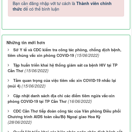
Bạn cần đăng nhập với tư cách là
Thành viên chính
thức
để có thể bình luận
Những tin mới hơn
Sở Y tế và CDC kiểm tra công tác phòng, chống dịch bệnh,
(15/06/2022)
tiêm chủng vắc xin phòng COVID-19
Tập huấn triển khai hệ thống giám sát ca bệnh HIV tại TP
(15/06/2022)
Cần Thơ
Tầm quan trọng của việc tiêm vắc xin COVID-19 nhắc lại
(15/06/2022)
(mũi 4)
Cập nhật danh sách địa chỉ các điểm tiêm ngừa vắc-xin
(16/06/2022)
phòng COVID-19 tại TP Cần Thơ
CDC Cần Thơ tiếp đoàn công tác của Văn phòng Điều phối
Chương trình AIDS toàn cầu/Bộ Ngoại giao Hoa Kỳ
(28/06/2022)
Quyết liệt triển khai các biện pháp ngăn chặn dịch bệnh sốt