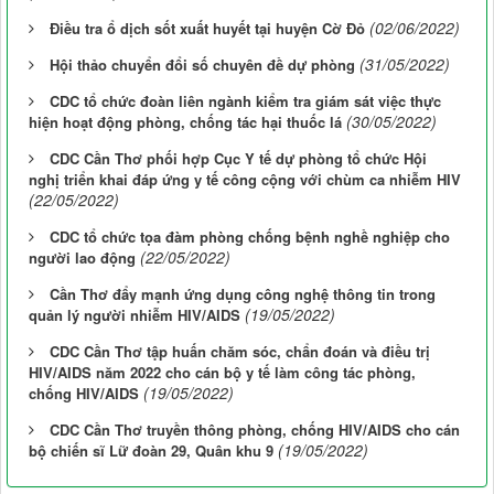
(02/06/2022)
Điều tra ổ dịch sốt xuất huyết tại huyện Cờ Đỏ
(31/05/2022)
Hội thảo chuyển đổi số chuyên đề dự phòng
CDC tổ chức đoàn liên ngành kiểm tra giám sát việc thực
(30/05/2022)
hiện hoạt động phòng, chống tác hại thuốc lá
CDC Cần Thơ phối hợp Cục Y tế dự phòng tổ chức Hội
nghị triển khai đáp ứng y tế công cộng với chùm ca nhiễm HIV
(22/05/2022)
CDC tổ chức tọa đàm phòng chống bệnh nghề nghiệp cho
(22/05/2022)
người lao động
Cần Thơ đẩy mạnh ứng dụng công nghệ thông tin trong
(19/05/2022)
quản lý người nhiễm HIV/AIDS
CDC Cần Thơ tập huấn chăm sóc, chẩn đoán và điều trị
HIV/AIDS năm 2022 cho cán bộ y tế làm công tác phòng,
(19/05/2022)
chống HIV/AIDS
CDC Cần Thơ truyền thông phòng, chống HIV/AIDS cho cán
(19/05/2022)
bộ chiến sĩ Lữ đoàn 29, Quân khu 9