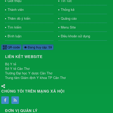
Giới thiệu
Tin Tức
Thành viên
Thống kê
Thăm dò ý kiến
Quảng cáo
Tìm kiếm
Menu Site
Bình luận
Điều khoản sử dụng
QR-code
Đang truy cập: 59
LIÊN KẾT WEBSITE
Bộ Y tế
Sở Y tế Cần Thơ
Trường Đại học Y dược Cần Thơ
Trung tâm Giám định Y khoa TP Cần Thơ
CHÚNG TÔI TRÊN MẠNG XÃ HỘI
ĐƠN VỊ QUẢN LÝ