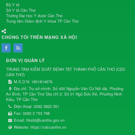
Bộ Y tế
Sở Y tế Cần Thơ
Trường Đại học Y dược Cần Thơ
Trung tâm Giám định Y khoa TP Cần Thơ
CHÚNG TÔI TRÊN MẠNG XÃ HỘI
ĐƠN VỊ QUẢN LÝ
TRUNG TÂM KIỂM SOÁT BỆNH TẬT THÀNH PHỐ CẦN THƠ
(
CDC
CẦN THƠ
)
M.S.D.N: 1801814676
Địa chỉ:
Trụ sở chính: Số 400 Nguyễn Văn Cừ Nối dài, Phường
An Bình, TP Cần Thơ/ Địa chỉ 2: Số 01 Ngô Đức Kế, Phường Ninh
Kiều, TP Cần Thơ
Điện thoại:
0292 3822 351
Fax:
0292 3 753 788
Email:
ttksbt@cantho.gov.vn
Website:
https://cdccantho.vn