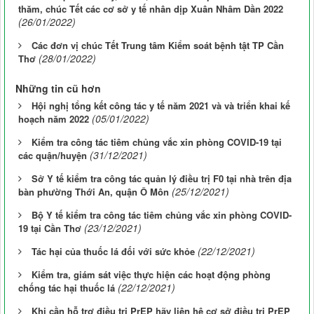
thăm, chúc Tết các cơ sở y tế nhân dịp Xuân Nhâm Dần 2022
(26/01/2022)
Các đơn vị chúc Tết Trung tâm Kiểm soát bệnh tật TP Cần
(28/01/2022)
Thơ
Những tin cũ hơn
Hội nghị tổng kết công tác y tế năm 2021 và và triển khai kế
(05/01/2022)
hoạch năm 2022
Kiểm tra công tác tiêm chủng vắc xin phòng COVID-19 tại
(31/12/2021)
các quận/huyện
Sở Y tế kiểm tra công tác quản lý điều trị F0 tại nhà trên địa
(25/12/2021)
bàn phường Thới An, quận Ô Môn
Bộ Y tế kiểm tra công tác tiêm chủng vắc xin phòng COVID-
(23/12/2021)
19 tại Cần Thơ
(22/12/2021)
Tác hại của thuốc lá đối với sức khỏe
Kiểm tra, giám sát việc thực hiện các hoạt động phòng
(22/12/2021)
chống tác hại thuốc lá
Khi cần hỗ trợ điều trị PrEP hãy liên hệ cơ sở điều trị PrEP