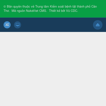
© Bản quyền thuộc về
Trung tâm Kiểm soát bệnh tật thành phố Cần
Thơ
.
Mã nguồn
NukeViet CMS
.
Thiết kế bởi
Vũ CDC
.