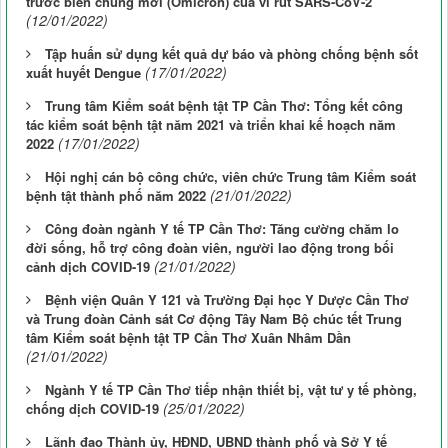
trước biến chủng mới (Omicron) của vi rút SARS-CoV-2
(12/01/2022)
Tập huấn sử dụng kết quả dự báo và phòng chống bệnh sốt
(17/01/2022)
xuất huyết Dengue
Trung tâm Kiểm soát bệnh tật TP Cần Thơ: Tổng kết công
tác kiểm soát bệnh tật năm 2021 và triển khai kế hoạch năm
(17/01/2022)
2022
Hội nghị cán bộ công chức, viên chức Trung tâm Kiểm soát
(21/01/2022)
bệnh tật thành phố năm 2022
Công đoàn ngành Y tế TP Cần Thơ: Tăng cường chăm lo
đời sống, hỗ trợ công đoàn viên, người lao động trong bối
(21/01/2022)
cảnh dịch COVID-19
Bệnh viện Quân Y 121 và Trường Đại học Y Dược Cần Thơ
và Trung đoàn Cảnh sát Cơ động Tây Nam Bộ chúc tết Trung
tâm Kiểm soát bệnh tật TP Cần Thơ Xuân Nhâm Dần
(21/01/2022)
Ngành Y tế TP Cần Thơ tiếp nhận thiết bị, vật tư y tế phòng,
(25/01/2022)
chống dịch COVID-19
Lãnh đạo Thành ủy, HĐND, UBND thành phố và Sở Y tế