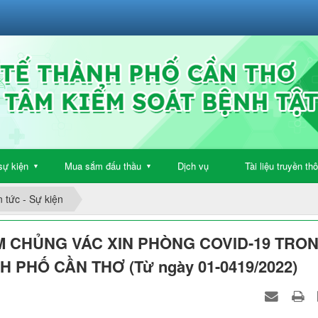
sự kiện
Mua sắm đấu thầu
Dịch vụ
Tài liệu truyền th
▼
▼
n tức - Sự kiện
M CHỦNG VÁC XIN PHÒNG COVID-19 TRO
H PHỐ CẦN THƠ (Từ ngày 01-0419/2022)