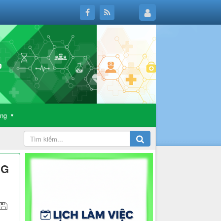
ông
▼
NG