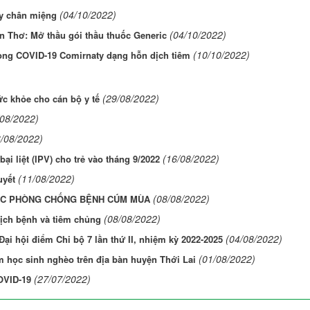
(04/10/2022)
y chân miệng
(04/10/2022)
n Thơ: Mở thầu gói thầu thuốc Generic
(10/10/2022)
òng COVID-19 Comirnaty dạng hỗn dịch tiêm
(29/08/2022)
ức khỏe cho cán bộ y tế
/08/2022)
6/08/2022)
(16/08/2022)
ại liệt (IPV) cho trẻ vào tháng 9/2022
(11/08/2022)
uyết
(08/08/2022)
IỆC PHÒNG CHỐNG BỆNH CÚM MÙA
(08/08/2022)
ịch bệnh và tiêm chủng
(04/08/2022)
ại hội điểm Chi bộ 7 lần thứ II, nhiệm kỳ 2022-2025
(01/08/2022)
 học sinh nghèo trên địa bàn huyện Thới Lai
(27/07/2022)
OVID-19