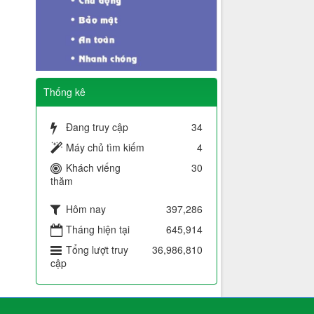
Thống kê
Đang truy cập
34
Máy chủ tìm kiếm
4
Khách viếng
30
thăm
Hôm nay
397,286
Tháng hiện tại
645,914
Tổng lượt truy
36,986,810
cập