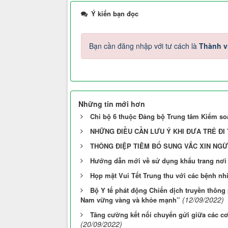
Ý kiến bạn đọc
Bạn cần đăng nhập với tư cách là
Thành v
Những tin mới hơn
Chi bộ 6 thuộc Đảng bộ Trung tâm Kiểm soá
NHỮNG ĐIỀU CẦN LƯU Ý KHI ĐƯA TRẺ ĐI 
THÔNG ĐIỆP TIÊM BỔ SUNG VẮC XIN NGỪA 
Hướng dẫn mới về sử dụng khẩu trang nơi
Họp mặt Vui Tết Trung thu với các bệnh nhi
Bộ Y tế phát động Chiến dịch truyền thông
(12/09/2022)
Nam vững vàng và khỏe mạnh”
Tăng cường kết nối chuyển gửi giữa các c
(20/09/2022)