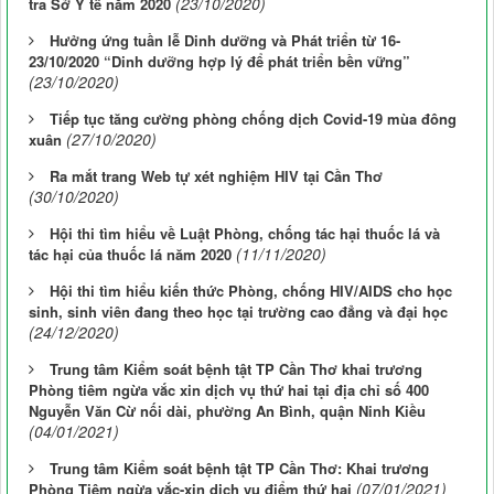
(23/10/2020)
tra Sở Y tế năm 2020
Hưởng ứng tuần lễ Dinh dưỡng và Phát triển từ 16-
23/10/2020 “Dinh dưỡng hợp lý để phát triển bền vững”
(23/10/2020)
Tiếp tục tăng cường phòng chống dịch Covid-19 mùa đông
(27/10/2020)
xuân
Ra mắt trang Web tự xét nghiệm HIV tại Cần Thơ
(30/10/2020)
Hội thi tìm hiểu về Luật Phòng, chống tác hại thuốc lá và
(11/11/2020)
tác hại của thuốc lá năm 2020
Hội thi tìm hiểu kiến thức Phòng, chống HIV/AIDS cho học
sinh, sinh viên đang theo học tại trường cao đẳng và đại học
(24/12/2020)
Trung tâm Kiểm soát bệnh tật TP Cần Thơ khai trương
Phòng tiêm ngừa vắc xin dịch vụ thứ hai tại địa chỉ số 400
Nguyễn Văn Cừ nối dài, phường An Bình, quận Ninh Kiều
(04/01/2021)
Trung tâm Kiểm soát bệnh tật TP Cần Thơ: Khai trương
(07/01/2021)
Phòng Tiêm ngừa vắc-xin dịch vụ điểm thứ hai