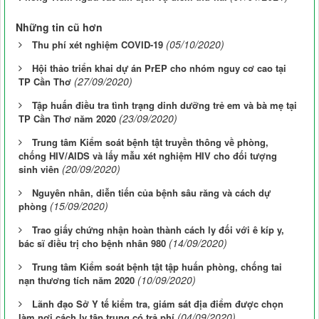
Những tin cũ hơn
(05/10/2020)
Thu phí xét nghiệm COVID-19
Hội thảo triển khai dự án PrEP cho nhóm nguy cơ cao tại
(27/09/2020)
TP Cần Thơ
Tập huấn điều tra tình trạng dinh dưỡng trẻ em và bà mẹ tại
(23/09/2020)
TP Cần Thơ năm 2020
Trung tâm Kiểm soát bệnh tật truyền thông về phòng,
chống HIV/AIDS và lấy mẫu xét nghiệm HIV cho đối tượng
(20/09/2020)
sinh viên
Nguyên nhân, diễn tiến của bệnh sâu răng và cách dự
(15/09/2020)
phòng
Trao giấy chứng nhận hoàn thành cách ly đối với ê kíp y,
(14/09/2020)
bác sĩ điều trị cho bệnh nhân 980
Trung tâm Kiểm soát bệnh tật tập huấn phòng, chống tai
(10/09/2020)
nạn thương tích năm 2020
Lãnh đạo Sở Y tế kiểm tra, giám sát địa điểm được chọn
(04/09/2020)
làm nơi cách ly tập trung có trả phí