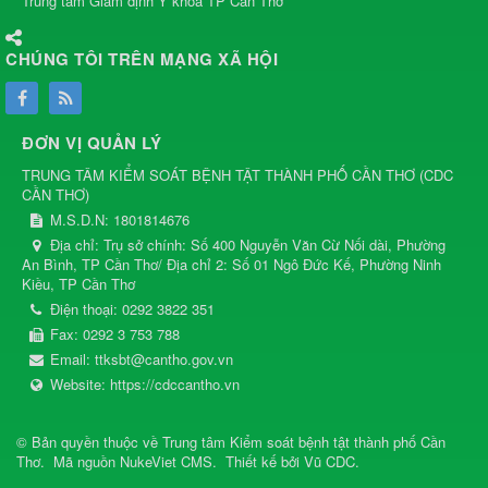
Trung tâm Giám định Y khoa TP Cần Thơ
CHÚNG TÔI TRÊN MẠNG XÃ HỘI
ĐƠN VỊ QUẢN LÝ
TRUNG TÂM KIỂM SOÁT BỆNH TẬT THÀNH PHỐ CẦN THƠ
(
CDC
CẦN THƠ
)
M.S.D.N: 1801814676
Địa chỉ:
Trụ sở chính: Số 400 Nguyễn Văn Cừ Nối dài, Phường
An Bình, TP Cần Thơ/ Địa chỉ 2: Số 01 Ngô Đức Kế, Phường Ninh
Kiều, TP Cần Thơ
Điện thoại:
0292 3822 351
Fax:
0292 3 753 788
Email:
ttksbt@cantho.gov.vn
Website:
https://cdccantho.vn
© Bản quyền thuộc về
Trung tâm Kiểm soát bệnh tật thành phố Cần
Thơ
.
Mã nguồn
NukeViet CMS
.
Thiết kế bởi
Vũ CDC
.