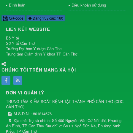
Bình luận
Điều khoản sử dụng
QR-code
Đang truy cập: 160
LIÊN KẾT WEBSITE
Bộ Y tế
Sở Y tế Cần Thơ
Trường Đại học Y dược Cần Thơ
Trung tâm Giám định Y khoa TP Cần Thơ
CHÚNG TÔI TRÊN MẠNG XÃ HỘI
ĐƠN VỊ QUẢN LÝ
TRUNG TÂM KIỂM SOÁT BỆNH TẬT THÀNH PHỐ CẦN THƠ
(
CDC
CẦN THƠ
)
M.S.D.N: 1801814676
Địa chỉ:
Trụ sở chính: Số 400 Nguyễn Văn Cừ Nối dài, Phường
An Bình, TP Cần Thơ/ Địa chỉ 2: Số 01 Ngô Đức Kế, Phường Ninh
Kiều, TP Cần Thơ