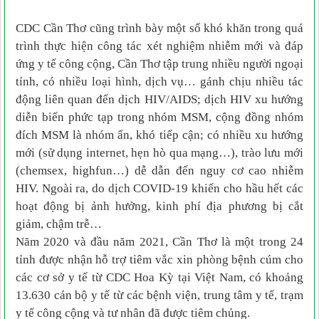
CDC Cần Thơ cũng trình bày một số khó khăn trong quá
trình thực hiện công tác xét nghiệm nhiễm mới và đáp
ứng y tế công cộng, Cần Thơ tập trung nhiều người ngoại
tỉnh, có nhiều loại hình, dịch vụ… gánh chịu nhiều tác
động liên quan đến dịch HIV/AIDS; dịch HIV xu hướng
diễn biến phức tạp trong nhóm MSM, cộng đồng nhóm
đích MSM là nhóm ẩn, khó tiếp cận; có nhiều xu hướng
mới (sử dụng internet, hẹn hò qua mạng…), trào lưu mới
(chemsex, highfun…) dễ dẫn đến nguy cơ cao nhiễm
HIV. Ngoài ra, do dịch COVID-19 khiến cho hầu hết các
hoạt động bị ảnh hưởng, kinh phí địa phương bị cắt
giảm, chậm trễ…
Năm 2020 và đầu năm 2021, Cần Thơ là một trong 24
tỉnh được nhận hỗ trợ tiêm vắc xin phòng bệnh cúm cho
các cơ sở y tế từ CDC Hoa Kỳ tại Việt Nam, có khoảng
13.630 cán bộ y tế từ các bệnh viện, trung tâm y tế, trạm
y tế công cộng và tư nhân đã được tiêm chủng.