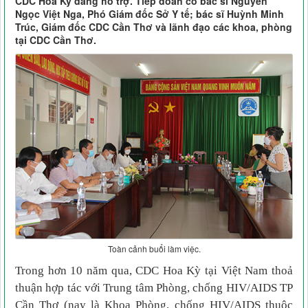
CDC Hoa Kỳ đang hỗ trợ. Tiếp đoàn có bác sĩ Nguyễn
Ngọc Việt Nga, Phó Giám đốc Sở Y tế; bác sĩ Huỳnh Minh
Trúc, Giám đốc CDC Cần Thơ và lãnh đạo các khoa, phòng
tại CDC Cần Thơ.
Toàn cảnh buổi làm việc.
Trong hơn 10 năm qua, CDC Hoa Kỳ tại Việt Nam thoả
thuận hợp tác với Trung tâm Phòng, chống HIV/AIDS TP
Cần Thơ (nay là Khoa Phòng, chống HIV/AIDS thuộc