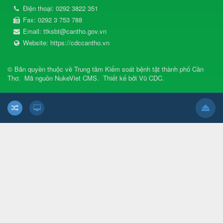
Điện thoại:
0292 3822 351
Fax:
0292 3 753 788
Email:
ttksbt@cantho.gov.vn
Website:
https://cdccantho.vn
© Bản quyền thuộc về
Trung tâm Kiểm soát bệnh tật thành phố Cần
Thơ
.
Mã nguồn
NukeViet CMS
.
Thiết kế bởi
Vũ CDC
.