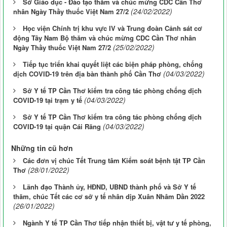
Sở Giáo dục - Đào tạo thăm và chúc mừng CDC Cần Thơ
(24/02/2022)
nhân Ngày Thầy thuốc Việt Nam 27/2
Học viện Chính trị khu vực IV và Trung đoàn Cảnh sát cơ
động Tây Nam Bộ thăm và chúc mừng CDC Cần Thơ nhân
(25/02/2022)
Ngày Thầy thuốc Việt Nam 27/2
Tiếp tục triển khai quyết liệt các biện pháp phòng, chống
(04/03/2022)
dịch COVID-19 trên địa bàn thành phố Cần Thơ
Sở Y tế TP Cần Thơ kiểm tra công tác phòng chống dịch
(04/03/2022)
COVID-19 tại trạm y tế
Sở Y tế TP Cần Thơ kiểm tra công tác phòng chống dịch
(04/03/2022)
COVID-19 tại quận Cái Răng
Những tin cũ hơn
Các đơn vị chúc Tết Trung tâm Kiểm soát bệnh tật TP Cần
(28/01/2022)
Thơ
Lãnh đạo Thành ủy, HĐND, UBND thành phố và Sở Y tế
thăm, chúc Tết các cơ sở y tế nhân dịp Xuân Nhâm Dần 2022
(26/01/2022)
Ngành Y tế TP Cần Thơ tiếp nhận thiết bị, vật tư y tế phòng,