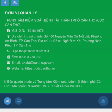
ĐƠN VỊ QUẢN LÝ
TRUNG TÂM KIỂM SOÁT BỆNH TẬT THÀNH PHỐ CẦN THƠ
(
CDC
CẦN THƠ
)
M.S.D.N: 1801814676
Địa chỉ:
Trụ sở chính: Số 400 Nguyễn Văn Cừ Nối dài, Phường
An Bình, TP Cần Thơ/ Địa chỉ 2: Số 01 Ngô Đức Kế, Phường Ninh
Kiều, TP Cần Thơ
Điện thoại:
0292 3822 351
Fax:
0292 3 753 788
Email:
ttksbt@cantho.gov.vn
Website:
https://cdccantho.vn
© Bản quyền thuộc về
Trung tâm Kiểm soát bệnh tật thành phố Cần
Thơ
.
Mã nguồn
NukeViet CMS
.
Thiết kế bởi
Vũ CDC
.