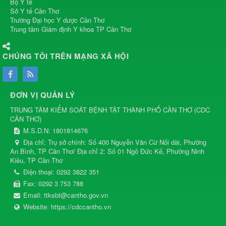
Bộ Y tế
Sở Y tế Cần Thơ
Trường Đại học Y dược Cần Thơ
Trung tâm Giám định Y khoa TP Cần Thơ
CHÚNG TÔI TRÊN MẠNG XÃ HỘI
ĐƠN VỊ QUẢN LÝ
TRUNG TÂM KIỂM SOÁT BỆNH TẬT THÀNH PHỐ CẦN THƠ
(
CDC
CẦN THƠ
)
M.S.D.N: 1801814676
Địa chỉ:
Trụ sở chính: Số 400 Nguyễn Văn Cừ Nối dài, Phường
An Bình, TP Cần Thơ/ Địa chỉ 2: Số 01 Ngô Đức Kế, Phường Ninh
Kiều, TP Cần Thơ
Điện thoại:
0292 3822 351
Fax:
0292 3 753 788
Email:
ttksbt@cantho.gov.vn
Website:
https://cdccantho.vn