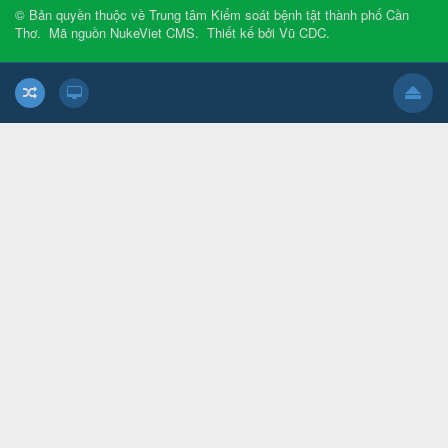
© Bản quyền thuộc về
Trung tâm Kiểm soát bệnh tật thành phố Cần
Thơ
.
Mã nguồn
NukeViet CMS
.
Thiết kế bởi
Vũ CDC
.