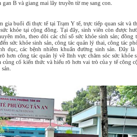
 gan B và giang mai lây truyền từ mẹ sang con.
 gia buổi đi thực tế tại Trạm Y tế, trực tiếp quan sát và 
 sức khỏe tại cộng đồng. Tại đây, sinh viên còn được hư
huyên môn, theo dõi các chỉ số sức khỏe sinh sản; đồng 
 đến sức khỏe sinh sản, công tác quản lý thai, công tác p
nh dục, các bệnh nhiễm khuẩn đường sinh sản. Đây là 
rõ hơn công tác quản lý về lĩnh vực chăm sóc sức khỏe 
ên củng cố kiến thức và hiểu rõ hơn vai trò của y tế công 
h sản.