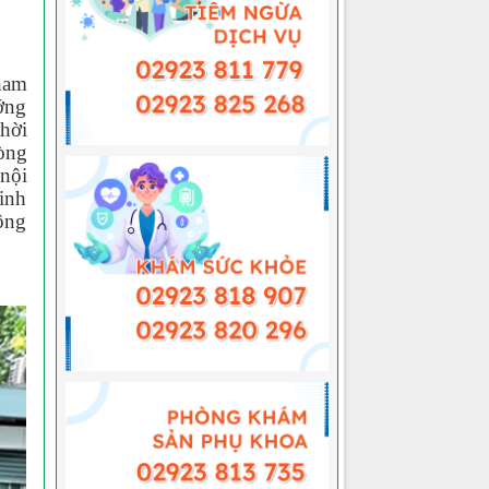
tham
ớng
thời
hòng
nội
sinh
cộng