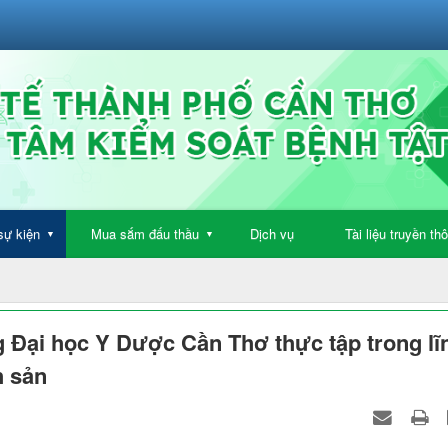
sự kiện
Mua sắm đấu thầu
Dịch vụ
Tài liệu truyền th
▼
▼
 Đại học Y Dược Cần Thơ thực tập trong lĩ
h sản