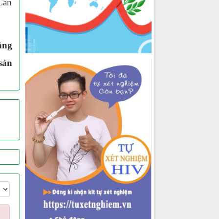
Cần
ằng
sản