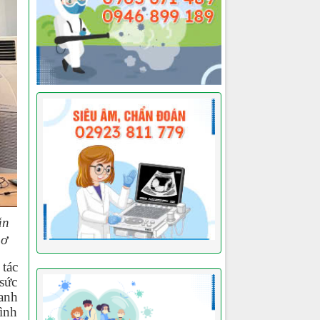
ẫn
hơ
 tác
 sức
hanh
tình