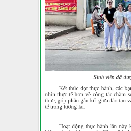
S
inh viên đã đượ
Kết thúc đợt thực hành, các b
nhìn thực tế hơn về công tác chăm só
thực, góp phần gắn kết giữa đào tạo 
tế trong tương lai.
Hoạt động thực hành lần này k