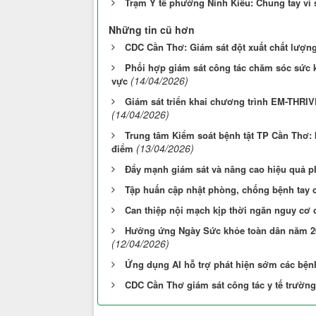
Trạm Y tế phường Ninh Kiều: Chung tay vì
Những tin cũ hơn
CDC Cần Thơ: Giám sát đột xuất chất lượng
Phối hợp giám sát công tác chăm sóc sức k
(14/04/2026)
vực
Giám sát triển khai chương trình EM-THRI
(14/04/2026)
Trung tâm Kiểm soát bệnh tật TP Cần Thơ: 
(13/04/2026)
điểm
Đẩy mạnh giám sát và nâng cao hiệu quả p
Tập huấn cập nhật phòng, chống bệnh tay c
Can thiệp nội mạch kịp thời ngăn nguy cơ 
Hưởng ứng Ngày Sức khỏe toàn dân năm 20
(12/04/2026)
Ứng dụng AI hỗ trợ phát hiện sớm các bệnh
CDC Cần Thơ giám sát công tác y tế trườn