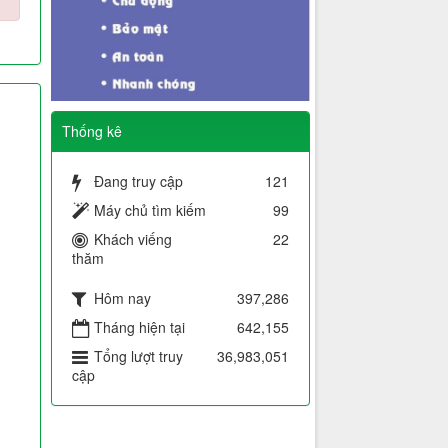
Thống kê
Đang truy cập
121
Máy chủ tìm kiếm
99
Khách viếng
22
thăm
Hôm nay
397,286
Tháng hiện tại
642,155
Tổng lượt truy
36,983,051
cập