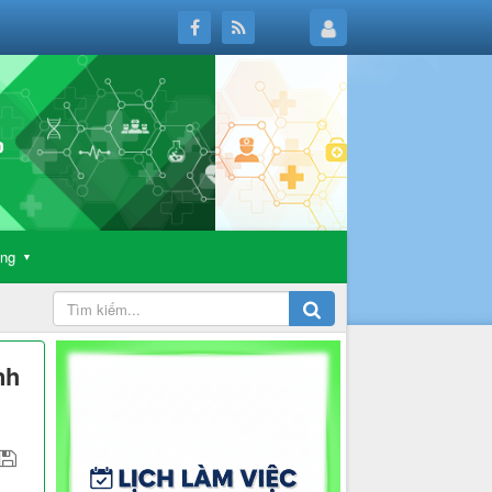
ông
▼
nh