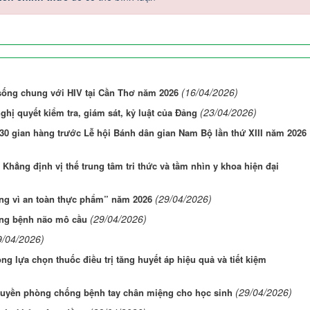
(16/04/2026)
 sống chung với HIV tại Cần Thơ năm 2026
(23/04/2026)
nghị quyết kiểm tra, giám sát, kỷ luật của Đảng
30 gian hàng trước Lễ hội Bánh dân gian Nam Bộ lần thứ XIII năm 2026
Khẳng định vị thế trung tâm tri thức và tầm nhìn y khoa hiện đại
(29/04/2026)
ng vì an toàn thực phẩm” năm 2026
(29/04/2026)
hông bệnh não mô cầu
9/04/2026)
ng lựa chọn thuốc điều trị tăng huyết áp hiệu quả và tiết kiệm
(29/04/2026)
truyền phòng chống bệnh tay chân miệng cho học sinh