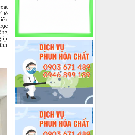
oát
 tế
iến
trực
đồng
góp
lĩnh