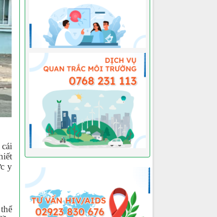
cái
hiết
ực y
thể