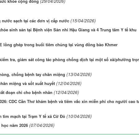
(29/04/2026)
 sức khỏe cộng đồng
(15/04/2026)
 nước sạch tại các đơn vị cấp nước
hỏe sinh sản tại Bệnh viện Sản nhi Hậu Giang và 4 Trung tâm Y tế khu
VE lồng ghép trong buổi tiêm chủng tại vùng đồng bào Khmer
kiểm tra, giám sát công tác phòng chống dịch tại một số xã/phường trọ
(13/04/2026)
hòng, chống bệnh tay chân miệng
(12/04/2026)
hân miệng và sốt xuất huyết
(12/04/2026)
cắt đoạn chi cho bệnh nhân
26: CDC Cần Thơ khám bệnh và tiêm vắc xin miễn phí cho người cao t
(10/04/2026)
 tim mạch tại Trạm Y tế xã Cờ Đỏ
(07/04/2026)
g học năm 2026