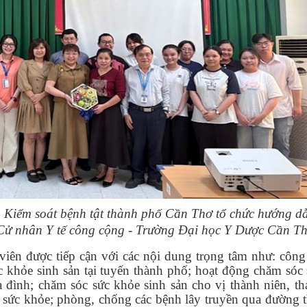
m Kiểm soát bệnh tật thành phố Cần Thơ tổ chức hướng d
p Cử nhân Y tế công cộng - Trường Đại học Y Dược Cần T
 viên được tiếp cận với các nội dung trọng tâm như: công
ức khỏe sinh sản tại tuyến thành phố; hoạt động chăm sóc
 đình; chăm sóc sức khỏe sinh sản cho vị thành niên, t
c sức khỏe; phòng, chống các bệnh lây truyền qua đường 