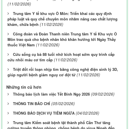
(11/02/2026)
Trung tâm Y tế khu vực Ô Môn: Triển khai các quy định
pháp luật và quy chế chuyên môn nhằm nâng cao chất lượng
(11/02/2026)
khám, chữa bệnh
Công đoàn và Đoàn Thanh niên Trung tâm Y tế Khu vực Ô
Môn trao quà cho bệnh nhân khó khăn hướng tới Ngày Thầy
(11/02/2026)
thuốc Việt Nam
Cứu sống cụ bà 88 tuổi nhờ kích hoạt sớm quy trình cấp
(11/02/2026)
cứu nhồi máu cơ tim cấp
Triệt đốt rối loạn nhịp tim bằng công nghệ điện sinh lý 3D,
(11/02/2026)
giúp người bệnh giảm nguy cơ đột tử
Những tin cũ hơn
(09/02/2026)
Thông báo lịch làm việc Tết Bính Ngọ 2026
(05/02/2026)
THÔNG TIN BÁO CHÍ
(04/02/2026)
THÔNG BÁO DỊCH VỤ TIÊM NGỪA
Trung tâm Kiểm soát bệnh tật thành phố Cần Thơ tăng
cường truyền thông phòng, chống bệnh do virus Nipah đến