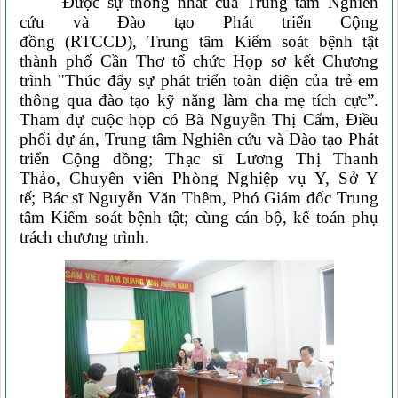
Được sự thống nhất của Trung tâm Nghiên
cứu và Đào tạo Phát triển Cộng
đồng
(RTCCD)
, Trung tâm Kiểm soát bệnh tật
thành phố Cần Thơ tổ chức
H
ọ
p s
ơ
k
ế
t Ch
ươ
ng
tr
ì
nh "Th
ú
c
đẩy sự phát triển toàn diện của trẻ em
thông qua đào tạo kỹ năng làm cha mẹ tích cực”
.
Tham dự cuộc họp có Bà Nguyễn Thị Cẩm, Điều
phối dự án, Trung tâm Nghiên cứu và Đào tạo Phát
triển Cộng đồng;
Thạc sĩ Lương Thị Thanh
Thảo,
C
huyên viên
P
hòng Nghiệp vụ Y, Sở Y
tế
;
Bác sĩ Nguyễn Văn Thêm, Phó Giám đốc Trung
tâm Kiểm soát bệnh tật; cùng cán bộ, kế toán phụ
trách chương trình.