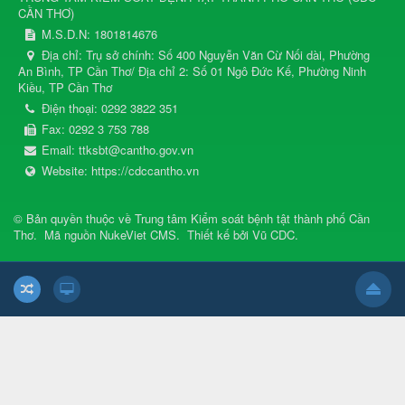
CẦN THƠ
)
M.S.D.N: 1801814676
Địa chỉ:
Trụ sở chính: Số 400 Nguyễn Văn Cừ Nối dài, Phường
An Bình, TP Cần Thơ/ Địa chỉ 2: Số 01 Ngô Đức Kế, Phường Ninh
Kiều, TP Cần Thơ
Điện thoại:
0292 3822 351
Fax:
0292 3 753 788
Email:
ttksbt@cantho.gov.vn
Website:
https://cdccantho.vn
© Bản quyền thuộc về
Trung tâm Kiểm soát bệnh tật thành phố Cần
Thơ
.
Mã nguồn
NukeViet CMS
.
Thiết kế bởi
Vũ CDC
.