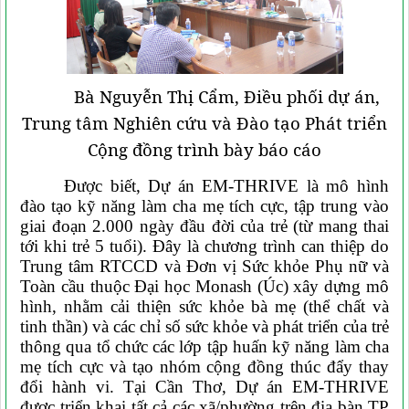
Bà Nguyễn Thị Cẩm, Điều phối dự án,
Trung tâm Nghiên cứu và Đào tạo Phát triển
Cộng đồng trình bày báo cáo
Được biết, Dự án EM-THRIVE là mô hình
đào tạo kỹ năng làm cha mẹ tích cực, tập trung vào
giai đoạn 2
.
000 ngày đầu đời của trẻ (từ mang thai
tới khi trẻ 5 tuổi). Đây là chương trình can thiệp do
Trung tâm RTCCD và Đơn vị Sức khỏe Phụ nữ và
Toàn cầu thuộc Đại học Monash (Úc) xây dựng mô
hình, nhằm cải thiện sức khỏe bà mẹ (thể chất và
tinh thần) và các chỉ số sức khỏe và phát triển của trẻ
thông qua tổ chức các lớp tập huấn kỹ năng làm cha
mẹ tích cực và tạo nhóm cộng đồng thúc đẩy thay
đổi hành vi. Tại Cần Thơ, Dự án EM-THRIVE
được triển khai tất cả các xã/phường trên địa bàn TP