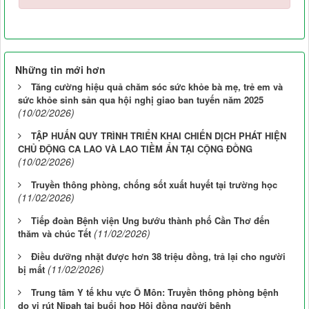
Những tin mới hơn
Tăng cường hiệu quả chăm sóc sức khỏe bà mẹ, trẻ em và
sức khỏe sinh sản qua hội nghị giao ban tuyến năm 2025
(10/02/2026)
TẬP HUẤN QUY TRÌNH TRIỂN KHAI CHIẾN DỊCH PHÁT HIỆN
CHỦ ĐỘNG CA LAO VÀ LAO TIỀM ẨN TẠI CỘNG ĐỒNG
(10/02/2026)
Truyền thông phòng, chống sốt xuất huyết tại trường học
(11/02/2026)
Tiếp đoàn Bệnh viện Ung bướu thành phố Cần Thơ đến
(11/02/2026)
thăm và chúc Tết
Điều dưỡng nhặt được hơn 38 triệu đồng, trả lại cho người
(11/02/2026)
bị mất
Trung tâm Y tế khu vực Ô Môn: Truyền thông phòng bệnh
do vi rút Nipah tại buổi họp Hội đồng người bệnh