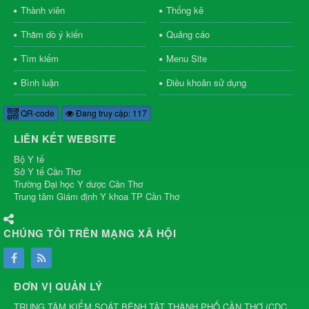
Thành viên
Thống kê
Thăm dò ý kiến
Quảng cáo
Tìm kiếm
Menu Site
Bình luận
Điều khoản sử dụng
QR-code
Đang truy cập: 117
LIÊN KẾT WEBSITE
Bộ Y tế
Sở Y tế Cần Thơ
Trường Đại học Y dược Cần Thơ
Trung tâm Giám định Y khoa TP Cần Thơ
CHÚNG TÔI TRÊN MẠNG XÃ HỘI
ĐƠN VỊ QUẢN LÝ
TRUNG TÂM KIỂM SOÁT BỆNH TẬT THÀNH PHỐ CẦN THƠ
(
CDC