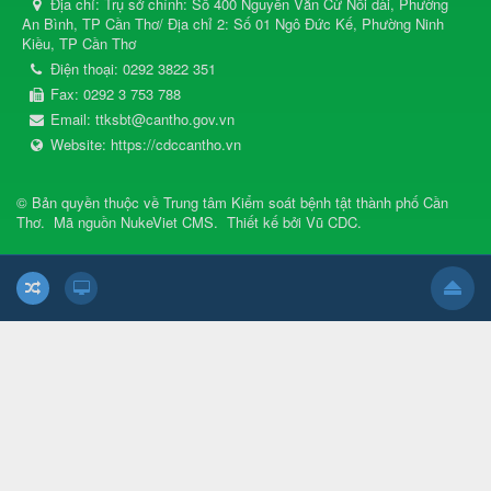
Địa chỉ:
Trụ sở chính: Số 400 Nguyễn Văn Cừ Nối dài, Phường
An Bình, TP Cần Thơ/ Địa chỉ 2: Số 01 Ngô Đức Kế, Phường Ninh
Kiều, TP Cần Thơ
Điện thoại:
0292 3822 351
Fax:
0292 3 753 788
Email:
ttksbt@cantho.gov.vn
Website:
https://cdccantho.vn
© Bản quyền thuộc về
Trung tâm Kiểm soát bệnh tật thành phố Cần
Thơ
.
Mã nguồn
NukeViet CMS
.
Thiết kế bởi
Vũ CDC
.