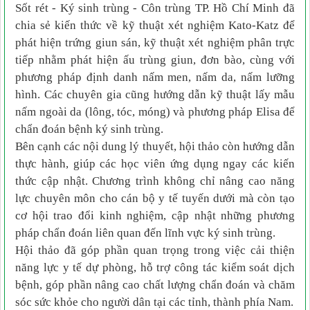
Sốt rét - Ký sinh trùng - Côn trùng TP. Hồ Chí Minh đã
chia sẻ kiến thức về kỹ thuật xét nghiệm Kato-Katz để
phát hiện trứng giun sán, kỹ thuật xét nghiệm phân trực
tiếp nhằm phát hiện ấu trùng giun, đơn bào, cùng với
phương pháp định danh nấm men, nấm da, nấm lưỡng
hình. Các chuyên gia cũng hướng dẫn kỹ thuật lấy mẫu
nấm ngoài da (lông, tóc, móng) và phương pháp Elisa để
chẩn đoán bệnh ký sinh trùng.
Bên cạnh các nội dung lý thuyết, hội thảo còn hướng dẫn
thực hành, giúp các học viên ứng dụng ngay các kiến
thức cập nhật. Chương trình không chỉ nâng cao năng
lực chuyên môn cho cán bộ y tế tuyến dưới mà còn tạo
cơ hội trao đổi kinh nghiệm, cập nhật những phương
pháp chẩn đoán liên quan đến lĩnh vực ký sinh trùng.
Hội thảo đã góp phần quan trọng trong việc cải thiện
năng lực y tế dự phòng, hỗ trợ công tác kiểm soát dịch
bệnh, góp phần nâng cao chất lượng chẩn đoán và chăm
sóc sức khỏe cho người dân tại các tỉnh, thành phía Nam.