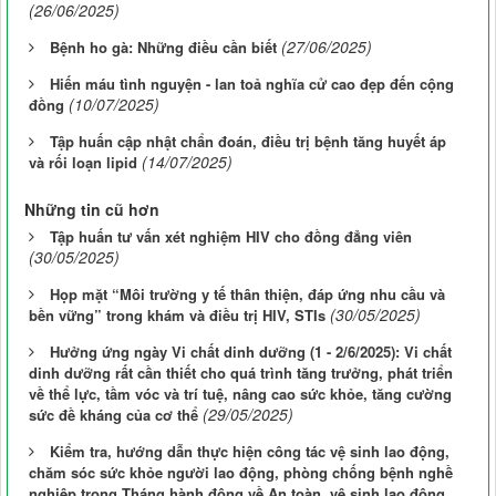
(26/06/2025)
(27/06/2025)
Bệnh ho gà: Những điều cần biết
Hiến máu tình nguyện - lan toả nghĩa cử cao đẹp đến cộng
(10/07/2025)
đồng
Tập huấn cập nhật chẩn đoán, điều trị bệnh tăng huyết áp
(14/07/2025)
và rối loạn lipid
Những tin cũ hơn
Tập huấn tư vấn xét nghiệm HIV cho đồng đẳng viên
(30/05/2025)
Họp mặt “Môi trường y tế thân thiện, đáp ứng nhu cầu và
(30/05/2025)
bền vững” trong khám và điều trị HIV, STIs
Hưởng ứng ngày Vi chất dinh dưỡng (1 - 2/6/2025): Vi chất
dinh dưỡng rất cần thiết cho quá trình tăng trưởng, phát triển
về thể lực, tầm vóc và trí tuệ, nâng cao sức khỏe, tăng cường
(29/05/2025)
sức đề kháng của cơ thể
Kiểm tra, hướng dẫn thực hiện công tác vệ sinh lao động,
chăm sóc sức khỏe người lao động, phòng chống bệnh nghề
nghiệp trong Tháng hành động về An toàn, vệ sinh lao động