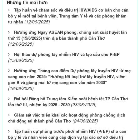
Những tin mới hơn
Tập huấn về chăm sóc và điều trị HIV/AIDS cơ bản cho cán
bộ y tế mới tại bệnh viện, Trung tâm Y tế và các phòng khám
(12/06/2025)
tư nhân
Hưởng ứng Ngày ASEAN phòng, chống sốt xuất huyết lần
thứ 15 (15/6/2025) trên địa bàn thành phố Cần Thơ
(12/06/2025)
Hội thảo dự phòng lây nhiễm HIV và tạo cầu cho PrEP
(15/06/2025)
Hưởng ứng Tháng cao điểm Dự phòng lây truyền HIV từ mẹ
sang con năm 2025: “Hướng tới loại trừ lây truyền HIV, viêm
gan B và giang mai từ mẹ sang con vào năm 2030”
(16/06/2025)
Đại hội Đảng bộ Trung tâm Kiểm soát bệnh tật TP Cần Thơ
(23/06/2025)
lần thứ III, nhiệm kỳ 2025 - 2030
Giám sát việc triển khai các hoạt động phòng chống dịch
(24/06/2025)
chủ động tại thành phố Cần Thơ
Tập huấn dự phòng trước phơi nhiễm HIV (PrEP) cho cán
bộ y tế và nhân viên cung cấp dịch vụ tại các cơ sở điều trị