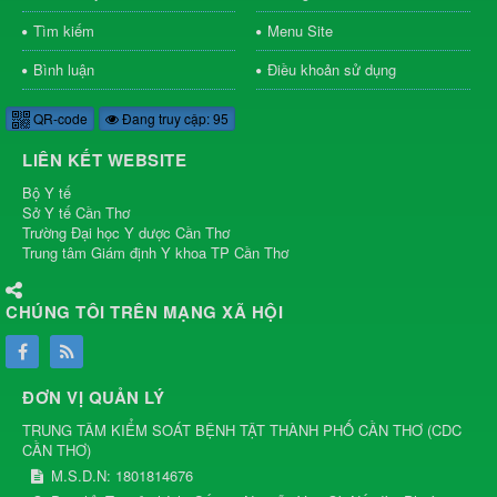
Tìm kiếm
Menu Site
Bình luận
Điều khoản sử dụng
QR-code
Đang truy cập: 95
LIÊN KẾT WEBSITE
Bộ Y tế
Sở Y tế Cần Thơ
Trường Đại học Y dược Cần Thơ
Trung tâm Giám định Y khoa TP Cần Thơ
CHÚNG TÔI TRÊN MẠNG XÃ HỘI
ĐƠN VỊ QUẢN LÝ
TRUNG TÂM KIỂM SOÁT BỆNH TẬT THÀNH PHỐ CẦN THƠ
(
CDC
CẦN THƠ
)
M.S.D.N: 1801814676