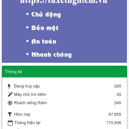
Thống kê
Đang truy cập
265
Máy chủ tìm kiếm
20
Khách viếng thăm
245
Hôm nay
97,655
Tháng hiện tại
770,936