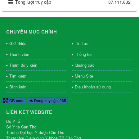
Tổng lượt truy cập
37,111,832
CHUYÊN MỤC CHÍNH
Giới thiệu
Tin Tức
Thành viên
Thống kê
Thăm dò ý kiến
Quảng cáo
Tìm kiếm
Menu Site
Bình luận
Điều khoản sử dụng
QR-code
Đang truy cập: 265
LIÊN KẾT WEBSITE
Bộ Y tế
Sở Y tế Cần Thơ
Trường Đại học Y dược Cần Thơ
Trung tâm Giám định Y khoa TP Cần Thơ