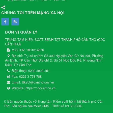
CHÚNG TÔI TRÊN MẠNG XÃ HỘI
ĐƠN VỊ QUẢN LÝ
TRUNG TÂM KIỂM SOÁT BỆNH TẬT THÀNH PHỐ CẦN THƠ
(
CDC
CẦN THƠ
)
M.S.D.N: 1801814676
Địa chỉ:
Trụ sở chính: Số 400 Nguyễn Văn Cừ Nối dài, Phường
An Bình, TP Cần Thơ/ Địa chỉ 2: Số 01 Ngô Đức Kế, Phường Ninh
Kiều, TP Cần Thơ
Điện thoại:
0292 3822 351
Fax:
0292 3 753 788
Email:
ttksbt@cantho.gov.vn
Website:
https://cdccantho.vn
© Bản quyền thuộc về
Trung tâm Kiểm soát bệnh tật thành phố Cần
Thơ
.
Mã nguồn
NukeViet CMS
.
Thiết kế bởi
Vũ CDC
.