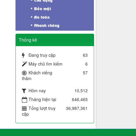
Thống kê
Đang truy cập
63
Máy chủ tìm kiếm
6
Khách viếng
57
thăm
Hôm nay
10,512
Tháng hiện tại
646,465
Tổng lượt truy
36,987,361
cập