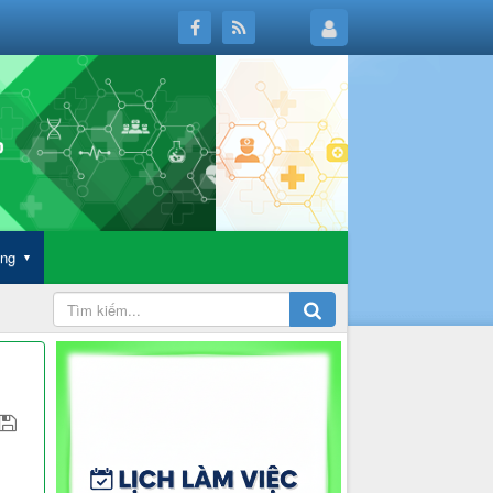
ông
▼