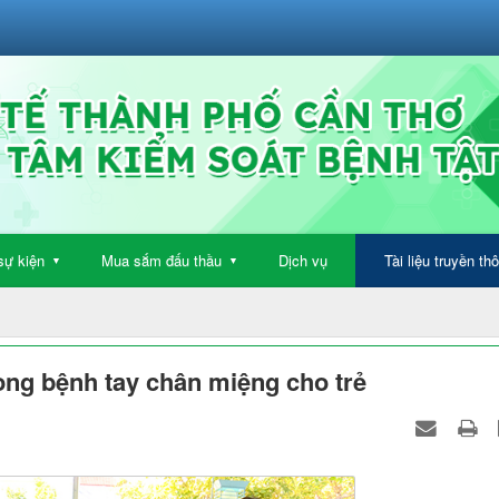
sự kiện
Mua sắm đấu thầu
Dịch vụ
Tài liệu truyền th
▼
▼
òng bệnh tay chân miệng cho trẻ