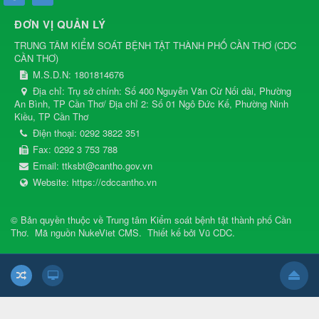
ĐƠN VỊ QUẢN LÝ
TRUNG TÂM KIỂM SOÁT BỆNH TẬT THÀNH PHỐ CẦN THƠ
(
CDC
CẦN THƠ
)
M.S.D.N: 1801814676
Địa chỉ:
Trụ sở chính: Số 400 Nguyễn Văn Cừ Nối dài, Phường
An Bình, TP Cần Thơ/ Địa chỉ 2: Số 01 Ngô Đức Kế, Phường Ninh
Kiều, TP Cần Thơ
Điện thoại:
0292 3822 351
Fax:
0292 3 753 788
Email:
ttksbt@cantho.gov.vn
Website:
https://cdccantho.vn
© Bản quyền thuộc về
Trung tâm Kiểm soát bệnh tật thành phố Cần
Thơ
.
Mã nguồn
NukeViet CMS
.
Thiết kế bởi
Vũ CDC
.