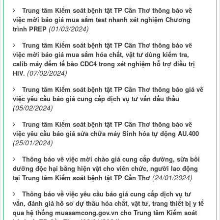
Trung tâm Kiểm soát bệnh tật TP Cần Thơ thông báo về
việc mời báo giá mua sắm test nhanh xét nghiệm Chương
(01/03/2024)
trình PREP
Trung tâm Kiểm soát bệnh tật TP Cần Thơ thông báo về
việc mời báo giá mua sắm hóa chất, vật tư dùng kiểm tra,
calib máy đếm tế bào CDC4 trong xét nghiệm hỗ trợ điều trị
(07/02/2024)
HIV.
Trung tâm Kiểm soát bệnh tật TP Cần Thơ thông báo giá về
việc yêu cầu báo giá cung cấp dịch vụ tư vấn đấu thầu
(05/02/2024)
Trung tâm Kiểm soát bệnh tật TP Cần Thơ thông báo về
việc yêu cầu báo giá sửa chữa máy Sinh hóa tự động AU.400
(25/01/2024)
Thông báo về việc mời chào giá cung cấp đường, sữa bồi
dưỡng độc hại bằng hiện vật cho viên chức, người lao động
(24/01/2024)
tại Trung tâm Kiểm soát bệnh tật TP Cần Thơ
Thông báo về việc yêu cầu báo giá cung cấp dịch vụ tư
vấn, đánh giá hồ sơ dự thầu hóa chất, vật tư, trang thiết bị y tế
qua hệ thống muasamcong.gov.vn cho Trung tâm Kiểm soát