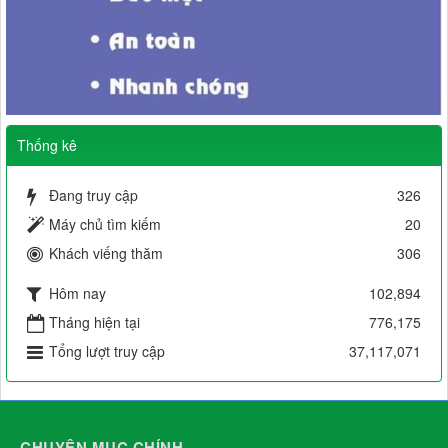
Thống kê
Đang truy cập
326
Máy chủ tìm kiếm
20
Khách viếng thăm
306
Hôm nay
102,894
Tháng hiện tại
776,175
Tổng lượt truy cập
37,117,071
CHUYÊN MỤC CHÍNH