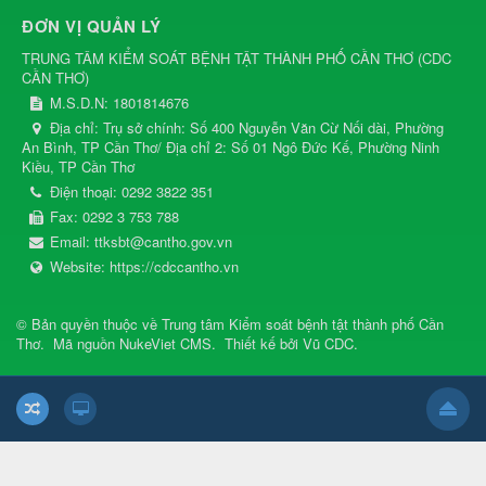
ĐƠN VỊ QUẢN LÝ
TRUNG TÂM KIỂM SOÁT BỆNH TẬT THÀNH PHỐ CẦN THƠ
(
CDC
CẦN THƠ
)
M.S.D.N: 1801814676
Địa chỉ:
Trụ sở chính: Số 400 Nguyễn Văn Cừ Nối dài, Phường
An Bình, TP Cần Thơ/ Địa chỉ 2: Số 01 Ngô Đức Kế, Phường Ninh
Kiều, TP Cần Thơ
Điện thoại:
0292 3822 351
Fax:
0292 3 753 788
Email:
ttksbt@cantho.gov.vn
Website:
https://cdccantho.vn
© Bản quyền thuộc về
Trung tâm Kiểm soát bệnh tật thành phố Cần
Thơ
.
Mã nguồn
NukeViet CMS
.
Thiết kế bởi
Vũ CDC
.