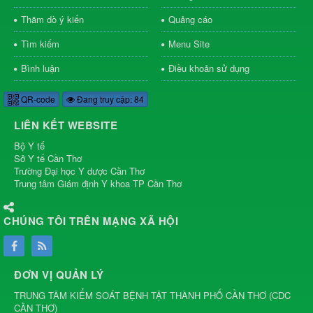
Thăm dò ý kiến
Quảng cáo
Tìm kiếm
Menu Site
Bình luận
Điều khoản sử dụng
QR-code
Đang truy cập: 84
LIÊN KẾT WEBSITE
Bộ Y tế
Sở Y tế Cần Thơ
Trường Đại học Y dược Cần Thơ
Trung tâm Giám định Y khoa TP Cần Thơ
CHÚNG TÔI TRÊN MẠNG XÃ HỘI
ĐƠN VỊ QUẢN LÝ
TRUNG TÂM KIỂM SOÁT BỆNH TẬT THÀNH PHỐ CẦN THƠ
(
CDC
CẦN THƠ
)