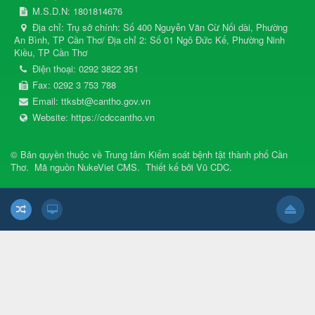
M.S.D.N: 1801814676
Địa chỉ:
Trụ sở chính: Số 400 Nguyễn Văn Cừ Nối dài, Phường
An Bình, TP Cần Thơ/ Địa chỉ 2: Số 01 Ngô Đức Kế, Phường Ninh
Kiều, TP Cần Thơ
Điện thoại:
0292 3822 351
Fax:
0292 3 753 788
Email:
ttksbt@cantho.gov.vn
Website:
https://cdccantho.vn
© Bản quyền thuộc về
Trung tâm Kiểm soát bệnh tật thành phố Cần
Thơ
.
Mã nguồn
NukeViet CMS
.
Thiết kế bởi
Vũ CDC
.