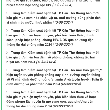
mời báo giá sửa chữa, bảo trì, bảo dưỡng thiết bị xét nghiệm
(20/08/2024)
huyết thanh học sàng lọc HIV
Trung tâm Kiểm soát bệnh tật TP Cần Thơ thông báo mời
báo giá mua sắm hóa chất, vật tư, môi trường dùng phân tích
(13/08/2024)
vi sinh mẫu nước, thực phẩm
Trung tâm Kiểm soát bệnh tật TP Cần Thơ thông báo mời
báo giá thực hiện tuyên truyền, phổ biến kiến thức, chính
sách, pháp luật phòng, chống HIV/AIDS qua phương tiện
(12/08/2024)
thông tin đại chúng năm 2024
Trung tâm Kiểm soát bệnh tật TP Cần Thơ thông báo mời
báo giá thực hiện tọa đàm về phòng chống, chống tác hại
(12/08/2024)
rượu bia năm 2024
Trung tâm Kiểm soát bệnh tật TP Cần Thơ mời báo giá thực
hiện tuyên truyền phòng chống suy dinh dưỡng truyền thông
về Vi chất dinh dưỡng, uống Vitamin A và tuyên truyền Tuần lễ
(09/08/2024)
dinh dưỡng và phát triển năm 2024
Trung tâm Kiểm soát bệnh tật TP Cần Thơ thông báo mời
báo giá thực hiện tuyên truyền, phổ biến kiến thức về hoạt
động phòng lây truyền từ mẹ sang con, qua phương tiện
(09/08/2024)
thông tin đại chúng năm 2024