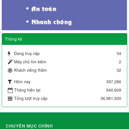
Thống kê
Đang truy cập
34
Máy chủ tìm kiếm
2
Khách viếng thăm
32
Hôm nay
397,286
Tháng hiện tại
640,609
Tổng lượt truy cập
36,981,505
CHUYÊN MỤC CHÍNH