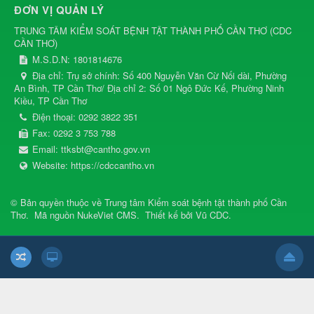
ĐƠN VỊ QUẢN LÝ
TRUNG TÂM KIỂM SOÁT BỆNH TẬT THÀNH PHỐ CẦN THƠ
(
CDC
CẦN THƠ
)
M.S.D.N: 1801814676
Địa chỉ:
Trụ sở chính: Số 400 Nguyễn Văn Cừ Nối dài, Phường
An Bình, TP Cần Thơ/ Địa chỉ 2: Số 01 Ngô Đức Kế, Phường Ninh
Kiều, TP Cần Thơ
Điện thoại:
0292 3822 351
Fax:
0292 3 753 788
Email:
ttksbt@cantho.gov.vn
Website:
https://cdccantho.vn
© Bản quyền thuộc về
Trung tâm Kiểm soát bệnh tật thành phố Cần
Thơ
.
Mã nguồn
NukeViet CMS
.
Thiết kế bởi
Vũ CDC
.