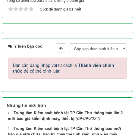
Tổng số điểm của bài viết là: 0 trong 0 đánh giá
Click để đánh giá bài viết
Ý kiến bạn đọc
Bạn cần đăng nhập với tư cách là
Thành viên chính
thức
để có thể bình luận
Những tin mới hơn
Trung tâm Kiểm soát bệnh tật TP Cần Thơ thông báo lần 2
(09/09/2024)
mời báo giá kiểm định máy, thiết bị
Trung tâm Kiểm soát bệnh tật TP Cần Thơ thông báo mời
báo giá sữa chữa, bảo trì, thay thế linh kiện, phụ kiện máy