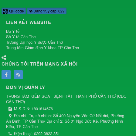
QR-code
Đang truy cập: 629
LIÊN KẾT WEBSITE
Bộ Y tế
Sở Y tế Cần Thơ
Trường Đại học Y dược Cần Thơ
Trung tâm Giám định Y khoa TP Cần Thơ
CHÚNG TÔI TRÊN MẠNG XÃ HỘI
ĐƠN VỊ QUẢN LÝ
TRUNG TÂM KIỂM SOÁT BỆNH TẬT THÀNH PHỐ CẦN THƠ
(
CDC
CẦN THƠ
)
M.S.D.N: 1801814676
Địa chỉ:
Trụ sở chính: Số 400 Nguyễn Văn Cừ Nối dài, Phường
An Bình, TP Cần Thơ/ Địa chỉ 2: Số 01 Ngô Đức Kế, Phường Ninh
Kiều, TP Cần Thơ
Điện thoại:
0292 3822 351