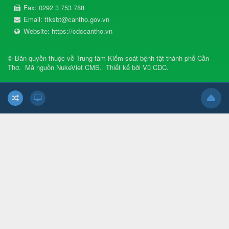
Fax:
0292 3 753 788
Email:
ttksbt@cantho.gov.vn
Website:
https://cdccantho.vn
© Bản quyền thuộc về
Trung tâm Kiểm soát bệnh tật thành phố Cần
Thơ
.
Mã nguồn
NukeViet CMS
.
Thiết kế bởi
Vũ CDC
.