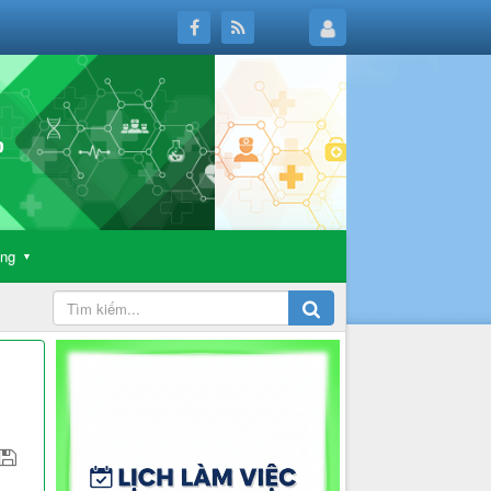
ông
▼