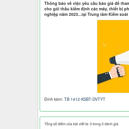
Thông báo về việc yêu cầu báo giá để tham
cho gói thầu kiểm định các máy, thiết bị 
nghiệp năm 2023...tại Trung tâm Kiểm soát
Đính kèm:
TB 1412-KSBT-DVTYT
Tổng số điểm của bài viết là: 0 trong 0 đánh giá