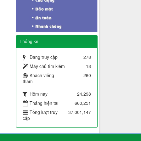
Thống kê
Đang truy cập
278
Máy chủ tìm kiếm
18
Khách viếng
260
thăm
Hôm nay
24,298
Tháng hiện tại
660,251
Tổng lượt truy
37,001,147
cập