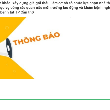
 khảo, xây dựng giá gói thầu, làm cơ sở tổ chức lựa chọn nhà t
phục vụ công tác quan trắc môi trường lao động và khám bệnh ng
 bệnh tật TP Cần thơ