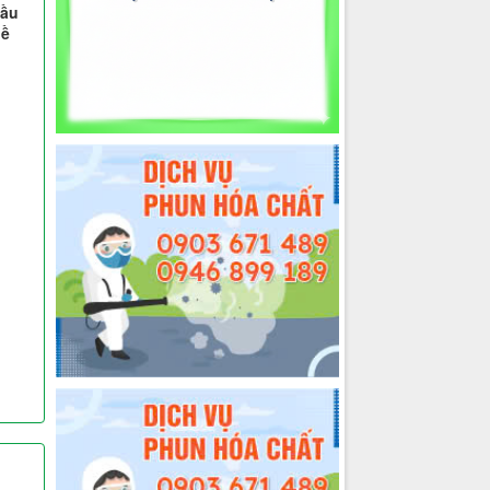
hầu
hề