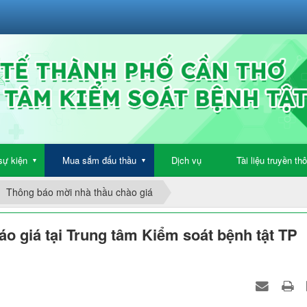
sự kiện
Mua sắm đấu thầu
Dịch vụ
Tài liệu truyền th
▼
▼
Thông báo mời nhà thầu chào giá
áo giá tại Trung tâm Kiểm soát bệnh tật TP