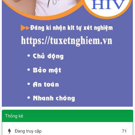
Thống kê
Đang truy cập
71