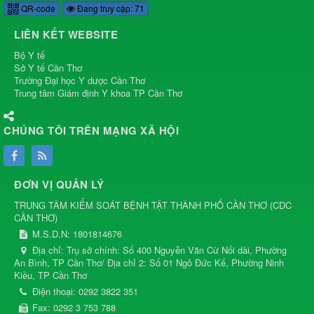
QR-code
Đang truy cập: 71
LIÊN KẾT WEBSITE
Bộ Y tế
Sở Y tế Cần Thơ
Trường Đại học Y dược Cần Thơ
Trung tâm Giám định Y khoa TP Cần Thơ
CHÚNG TÔI TRÊN MẠNG XÃ HỘI
ĐƠN VỊ QUẢN LÝ
TRUNG TÂM KIỂM SOÁT BỆNH TẬT THÀNH PHỐ CẦN THƠ
(
CDC
CẦN THƠ
)
M.S.D.N: 1801814676
Địa chỉ:
Trụ sở chính: Số 400 Nguyễn Văn Cừ Nối dài, Phường
An Bình, TP Cần Thơ/ Địa chỉ 2: Số 01 Ngô Đức Kế, Phường Ninh
Kiều, TP Cần Thơ
Điện thoại:
0292 3822 351
Fax:
0292 3 753 788