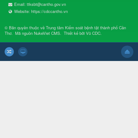
Email:
ttksbt@cantho.gov.vn
Website:
https://cdccantho.vn
© Bản quyền thuộc về
Trung tâm Kiểm soát bệnh tật thành phố Cần
Thơ
.
Mã nguồn
NukeViet CMS
.
Thiết kế bởi
Vũ CDC
.