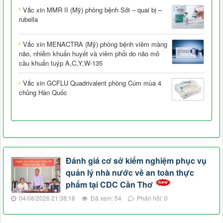
Vắc xin MMR II (Mỹ) phòng bệnh Sởi – quai bị –
rubella
Vắc xin MENACTRA (Mỹ) phòng bệnh viêm màng
não, nhiễm khuẩn huyết và viêm phổi do não mô
cầu khuẩn tuýp A,C,Y,W-135
Vắc xin GCFLU Quadrivalent phòng Cúm mùa 4
chủng Hàn Quốc
Đánh giá cơ sở kiểm nghiệm phục vụ
quản lý nhà nước về an toàn thực
phẩm tại CDC Cần Thơ
04/08/2026 21:38:18
Đã xem: 54
Phản hồi: 0