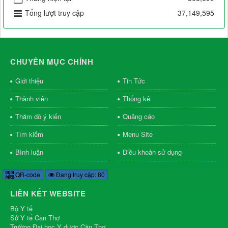
Tổng lượt truy cập
37,149,595
CHUYÊN MỤC CHÍNH
Giới thiệu
Tin Tức
Thành viên
Thống kê
Thăm dò ý kiến
Quảng cáo
Tìm kiếm
Menu Site
Bình luận
Điều khoản sử dụng
QR-code
Đang truy cập: 80
LIÊN KẾT WEBSITE
Bộ Y tế
Sở Y tế Cần Thơ
Trường Đại học Y dược Cần Thơ