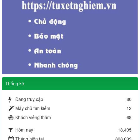
Thống kê
Đang truy cập
80
Máy chủ tìm kiếm
12
Khách viếng thăm
68
Hôm nay
18,495
Tháng hiện tại
808,699