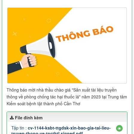
Thông báo mời nhà thầu chào giá "Sản xuất tài liệu truyền
thông về phòng chống tác hại thuốc lá" năm 2023 tại Trung tâm
Kiểm soát bệnh tật thành phố Cần Thơ
File đính kèm
Tập tin :
cv-1144-ksbt-ttgdsk-xin-bao-gia-tai-lieu-
truyen-thong-ve-tpcthtl.signed.pdf