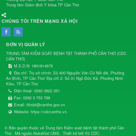
Trung tâm Giám định Y khoa TP Cần Thơ
CHÚNG TÔI TRÊN MẠNG XÃ HỘI
ĐƠN VỊ QUẢN LÝ
TRUNG TÂM KIỂM SOÁT BỆNH TẬT THÀNH PHỐ CẦN THƠ
(
CDC
CẦN THƠ
)
M.S.D.N: 1801814676
Địa chỉ:
Trụ sở chính: Số 400 Nguyễn Văn Cừ Nối dài, Phường
An Bình, TP Cần Thơ/ Địa chỉ 2: Số 01 Ngô Đức Kế, Phường Ninh
Kiều, TP Cần Thơ
Điện thoại:
0292 3822 351
Fax:
0292 3 753 788
Email:
ttksbt@cantho.gov.vn
Website:
https://cdccantho.vn
© Bản quyền thuộc về
Trung tâm Kiểm soát bệnh tật thành phố Cần
Thơ
.
Mã nguồn
NukeViet CMS
.
Thiết kế bởi
Vũ CDC
.